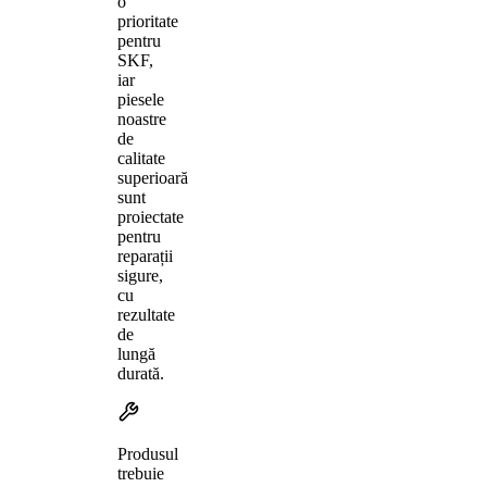
o
prioritate
pentru
SKF,
iar
piesele
noastre
de
calitate
superioară
sunt
proiectate
pentru
reparații
sigure,
cu
rezultate
de
lungă
durată.
Produsul
trebuie