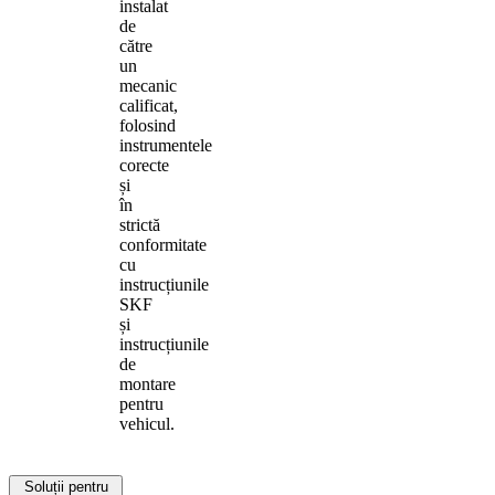
instalat
de
către
un
mecanic
calificat,
folosind
instrumentele
corecte
și
în
strictă
conformitate
cu
instrucțiunile
SKF
și
instrucțiunile
de
montare
pentru
vehicul.
Soluții pentru