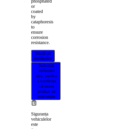
phosphated
or
coated
by
cataphoresis
to
ensure
corrosion
resistance.
Găsiți un
distribuitor
Selectați
vehiculul
dvs. pentru
a confirma
că acest
produs se
potrivește
Siguranța
vehiculelor
este