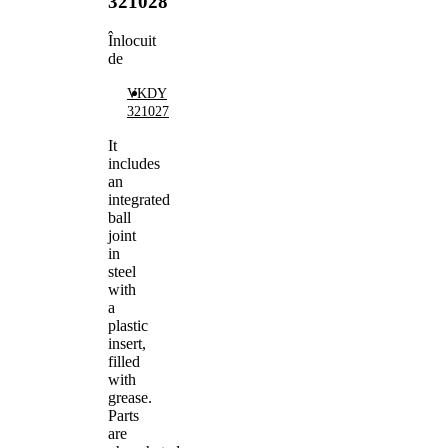
321028
Înlocuit
de
VKDY
321027
It
includes
an
integrated
ball
joint
in
steel
with
a
plastic
insert,
filled
with
grease.
Parts
are