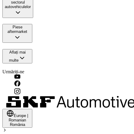
sectorul
autovehiculelor
Piese
aftermarket
Aflați mai
multe
Urmăriți-ne
Europe
|
Romanian
România