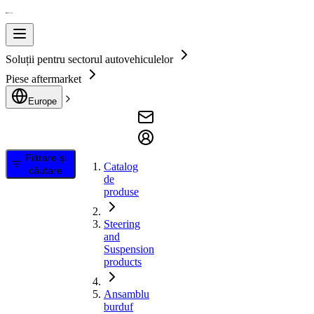
Soluții pentru sectorul autovehiculelor
Piese aftermarket
Europe
Filtrare și
Catalog
căutare
de
produse
Steering
and
Suspension
products
Ansamblu
burduf