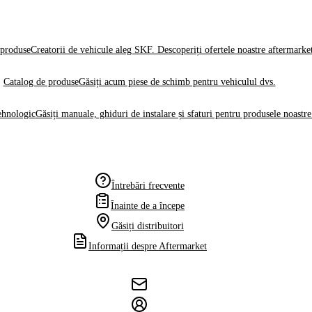
produse
Creatorii de vehicule aleg SKF. Descoperiți ofertele noastre aftermarke
Catalog de produse
Găsiți acum piese de schimb pentru vehiculul dvs.
ehnologic
Găsiți manuale, ghiduri de instalare și sfaturi pentru produsele noastre
Întrebări frecvente
Înainte de a începe
Găsiți distribuitori
Informații despre Aftermarket