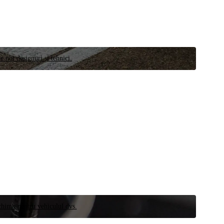
e noi designuri și tehnici.
schimb pentru vehiculul dvs.