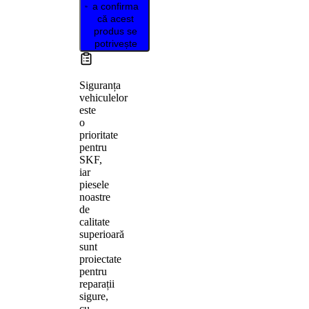
a confirma
că acest
produs se
potrivește
Siguranța
vehiculelor
este
o
prioritate
pentru
SKF,
iar
piesele
noastre
de
calitate
superioară
sunt
proiectate
pentru
reparații
sigure,
cu