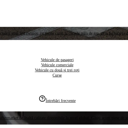
ctuării unui test riguros, cu meste cazul la cursele auto de top, prin furnizarea d
Vehicule de pasageri
Vehicule comerciale
Vehicule cu două și trei roți
Curse
Întrebări frecvente
aftermarket de înaltă calitate disponibile la nivel global. Găsiți acum piese de 