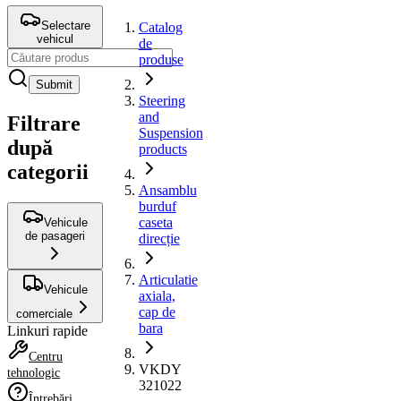
Selectare
Catalog
vehicul
de
produse
Submit
Steering
and
Filtrare
Suspension
după
products
categorii
Ansamblu
burduf
caseta
Vehicule
de pasageri
direcție
Articulatie
Vehicule
axiala,
cap de
comerciale
bara
Linkuri rapide
Centru
VKDY
tehnologic
321022
Întrebări