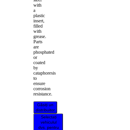
with
a
plastic
insert,
filled
with
grease.
Parts
are
phosphated
or
coated
by
cataphoresis
to
ensure
corrosion
resistance.
Găsiți un
distribuitor
Selectați
vehiculul
dvs. pentru