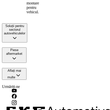
montare
pentru
vehicul.
Soluții pentru
sectorul
autovehiculelor
Piese
aftermarket
Aflați mai
multe
Urmăriți-ne