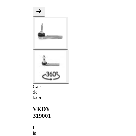
Cap
de
bara
VKDY
319001
It
is