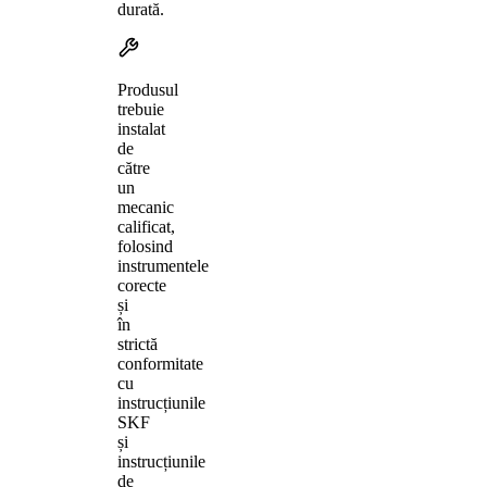
durată.
Produsul
trebuie
instalat
de
către
un
mecanic
calificat,
folosind
instrumentele
corecte
și
în
strictă
conformitate
cu
instrucțiunile
SKF
și
instrucțiunile
de