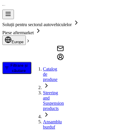
Soluții pentru sectorul autovehiculelor
Piese aftermarket
Europe
Filtrare și
Catalog
căutare
de
produse
Steering
and
Suspension
products
Ansamblu
burduf