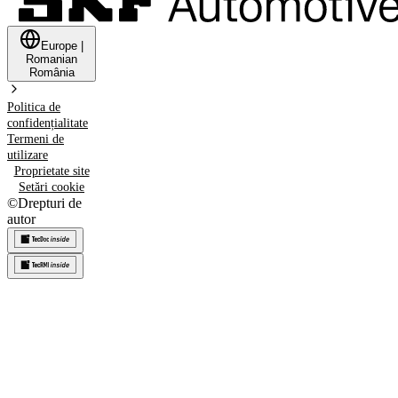
Europe
|
Romanian
România
Politica de
confidențialitate
Termeni de
utilizare
Proprietate site
Setări cookie
©
Drepturi de
autor