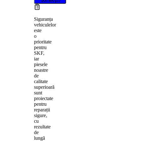
Siguranța
vehiculelor
este
o
prioritate
pentru
SKF,
iar
piesele
noastre
de
calitate
superioară
sunt
proiectate
pentru
reparații
sigure,
cu
rezultate
de
lungă