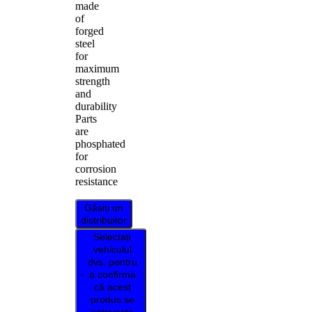
made
of
forged
steel
for
maximum
strength
and
durability
Parts
are
phosphated
for
corrosion
resistance
Găsiți un
distribuitor
Selectați
vehiculul
dvs. pentru
a confirma
că acest
produs se
potrivește