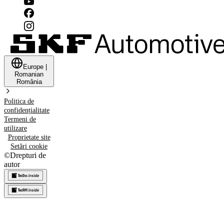
Europe
|
Romanian
România
Politica de
confidențialitate
Termeni de
utilizare
Proprietate site
Setări cookie
©
Drepturi de
autor