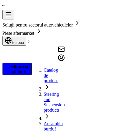
Soluții pentru sectorul autovehiculelor
Piese aftermarket
Europe
Filtrare și
Catalog
căutare
de
produse
Steering
and
Suspension
products
Ansamblu
burduf