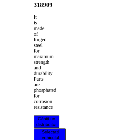
318909
It
is
made
of
forged
steel
for
maximum
strength
and
durability
Parts
are
phosphated
for
corrosion
resistance
Găsiți un
distribuitor
Selectați
vehiculul