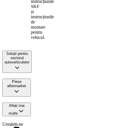
instrucțiunile
SKF
și
instrucțiunile
de
montare
pentru
vehicul.
Soluții pentru
sectorul
autovehiculelor
Piese
aftermarket
Aflați mai
multe
Urmăriți-ne