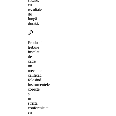
sigure,
cu
rezultate
de
lungă
durată.
Produsul
trebuie
instalat
de
către
un
mecanic
calificat,
folosind
instrumentele
corecte
și
în
strictă
conformitate
cu