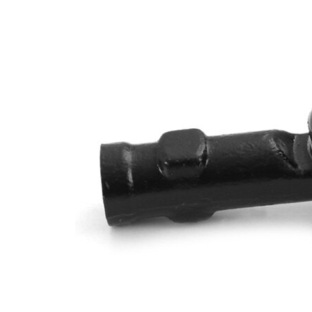
Dimensiune
M14x1,5
filet
Articol
cu
extins/Informatii
unsoare
de extindere
sintetică
Dimensiune
M12x1,5
filet 1
Dimensiune con
12,6 mm
1
Dimensiune con
14,2 mm
2