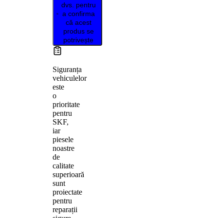
dvs. pentru
a confirma
că acest
produs se
potrivește
Siguranța
vehiculelor
este
o
prioritate
pentru
SKF,
iar
piesele
noastre
de
calitate
superioară
sunt
proiectate
pentru
reparații