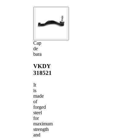
Cap
de
bara
VKDY
318521
It
is
made
of
forged
steel
for
maximum
strength
and