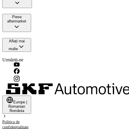
Piese
aftermarket
Aflați mai
multe
Urmăriți-ne
Europe
|
Romanian
România
Politica de
confidențialitate