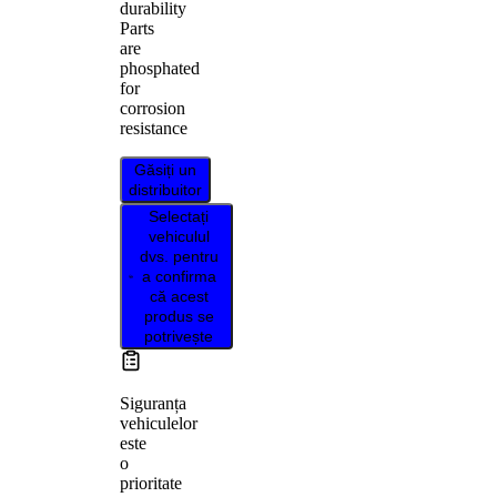
durability
Parts
are
phosphated
for
corrosion
resistance
Găsiți un
distribuitor
Selectați
vehiculul
dvs. pentru
a confirma
că acest
produs se
potrivește
Siguranța
vehiculelor
este
o
prioritate