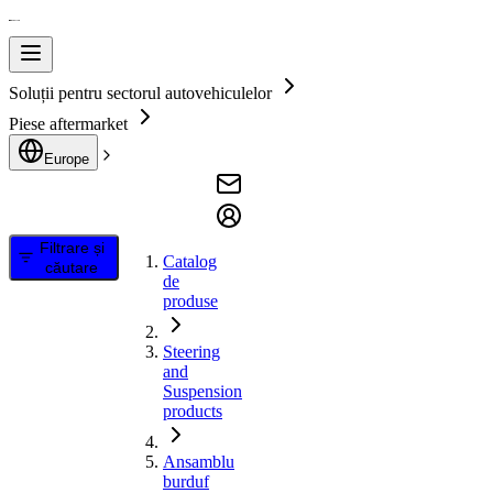
Soluții pentru sectorul autovehiculelor
Piese aftermarket
Europe
Filtrare și
Catalog
căutare
de
produse
Steering
and
Suspension
products
Ansamblu
burduf