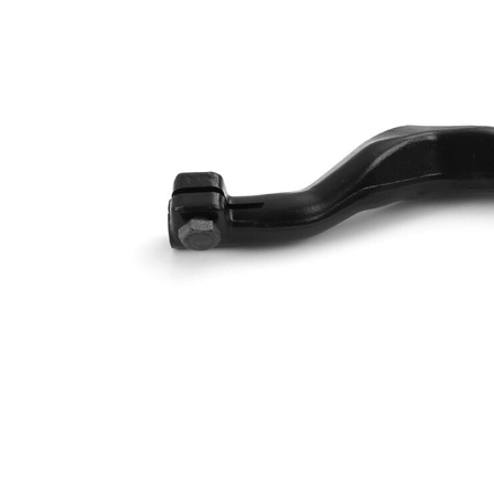
Numar articol
VKDY
par
318520