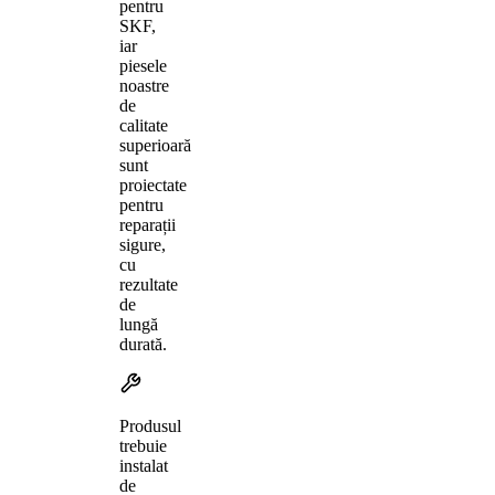
pentru
SKF,
iar
piesele
noastre
de
calitate
superioară
sunt
proiectate
pentru
reparații
sigure,
cu
rezultate
de
lungă
durată.
Produsul
trebuie
instalat
de