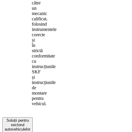
către
un
mecanic
calificat,
folosind
instrumentele
corecte
și
în
strictă
conformitate
cu
instrucțiunile
SKF
și
instrucțiunile
de
montare
pentru
vehicul.
Soluții pentru
sectorul
autovehiculelor