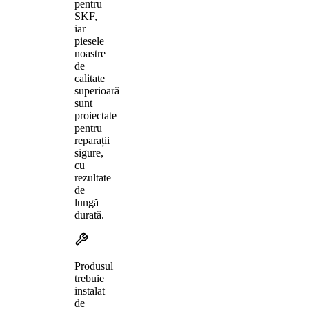
pentru
SKF,
iar
piesele
noastre
de
calitate
superioară
sunt
proiectate
pentru
reparații
sigure,
cu
rezultate
de
lungă
durată.
Produsul
trebuie
instalat
de