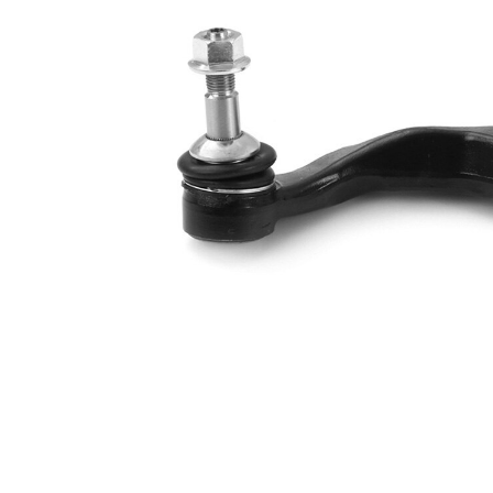
Numar articol
VKDY
par
318521