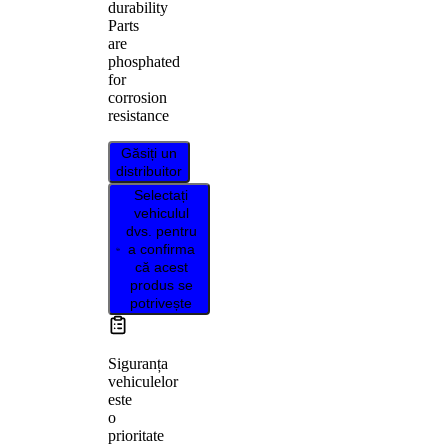
durability
Parts
are
phosphated
for
corrosion
resistance
Găsiți un
distribuitor
Selectați
vehiculul
dvs. pentru
a confirma
că acest
produs se
potrivește
Siguranța
vehiculelor
este
o
prioritate