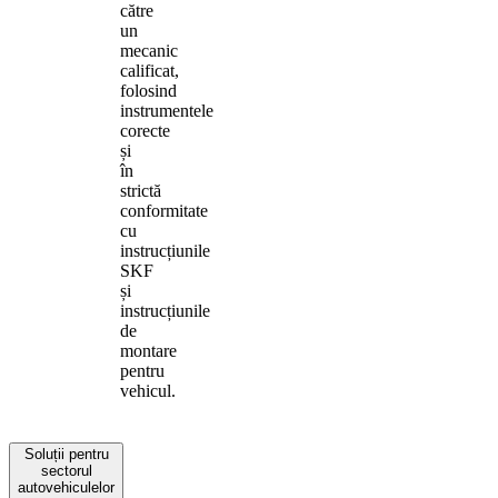
către
un
mecanic
calificat,
folosind
instrumentele
corecte
și
în
strictă
conformitate
cu
instrucțiunile
SKF
și
instrucțiunile
de
montare
pentru
vehicul.
Soluții pentru
sectorul
autovehiculelor