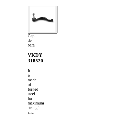
Cap
de
bara
VKDY
318520
It
is
made
of
forged
steel
for
maximum
strength
and