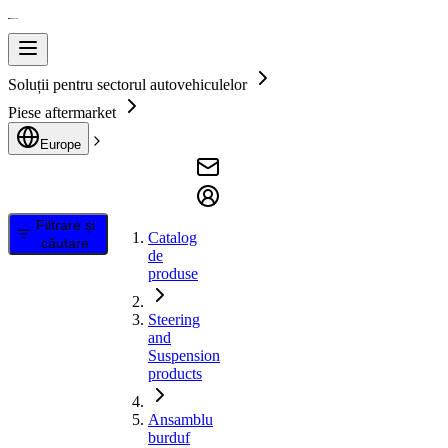
Soluții pentru sectorul autovehiculelor
Piese aftermarket
Europe
Filtrare și
Catalog
căutare
de
produse
Steering
and
Suspension
products
Ansamblu
burduf