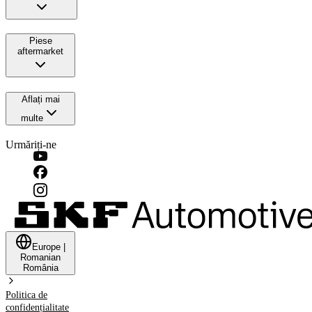
Piese
aftermarket
Aflați mai
multe
Urmăriți-ne
Europe
|
Romanian
România
Politica de
confidențialitate