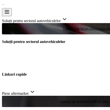
Soluții pentru sectorul autovehiculelor
Curse
Puține locuri oferă șansa efe
Soluții pentru sectorul autovehiculelor
Linkuri rapide
Piese aftermarket
Catalog de produse
20.000 de piese 