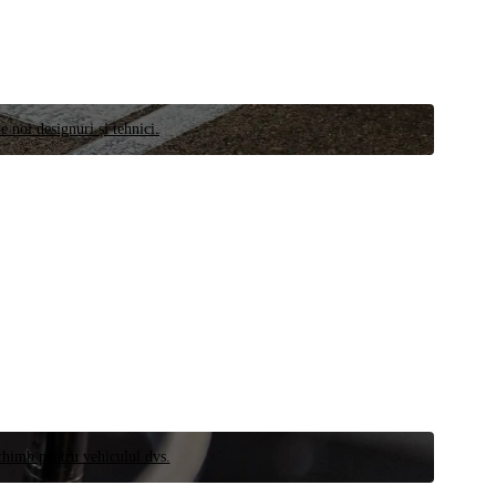
e noi designuri și tehnici.
schimb pentru vehiculul dvs.