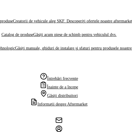
produse
Creatorii de vehicule aleg SKF. Descoperiți ofertele noastre aftermarke
Catalog de produse
Găsiți acum piese de schimb pentru vehiculul dvs.
ehnologic
Găsiți manuale, ghiduri de instalare și sfaturi pentru produsele noastre
Întrebări frecvente
Înainte de a începe
Găsiți distribuitori
Informații despre Aftermarket