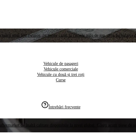
ctuării unui test riguros, cu meste cazul la cursele auto de top, prin furnizarea d
Vehicule de pasageri
Vehicule comerciale
Vehicule cu două și trei roți
Curse
Întrebări frecvente
aftermarket de înaltă calitate disponibile la nivel global. Găsiți acum piese de 