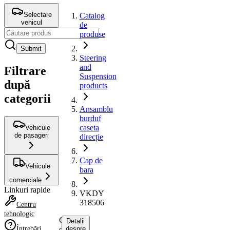
Selectare
Catalog
vehicul
de
produse
Submit
Steering
and
Filtrare
Suspension
după
products
categorii
Ansamblu
burduf
caseta
Vehicule
de pasageri
direcție
Cap de
Vehicule
bara
comerciale
Linkuri rapide
VKDY
318506
Centru
tehnologic
Cap
Detalii
Întrebări
de
despre