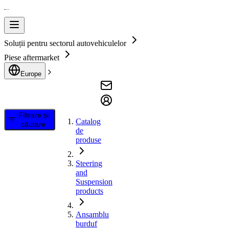
Soluții pentru sectorul autovehiculelor
Piese aftermarket
Europe
Filtrare și
Catalog
căutare
de
produse
Steering
and
Suspension
products
Ansamblu
burduf