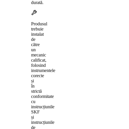
durată.
Produsul
trebuie
instalat
de
către
un
mecanic
calificat,
folosind
instrumentele
corecte
și
în
strictă
conformitate
cu
instrucțiunile
SKF
și
instrucțiunile
de