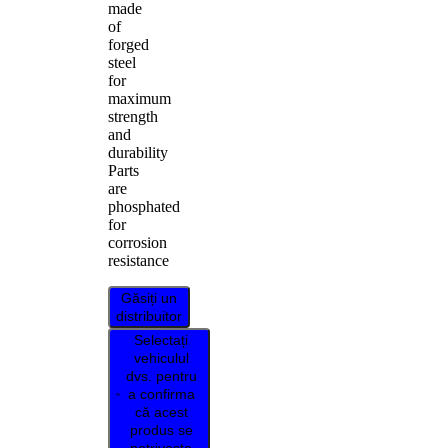
made
of
forged
steel
for
maximum
strength
and
durability
Parts
are
phosphated
for
corrosion
resistance
Găsiți un
distribuitor
Selectați
vehiculul
dvs. pentru
a confirma
că acest
produs se
potrivește