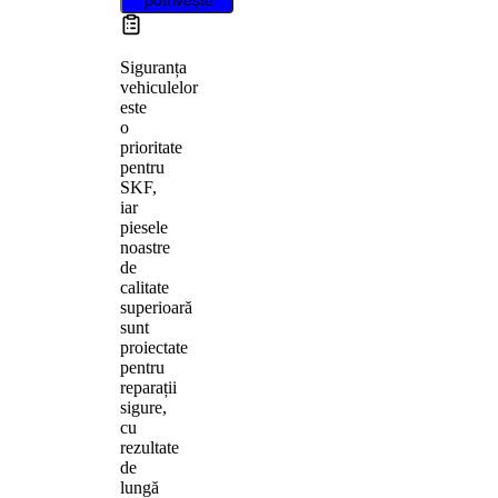
Siguranța
vehiculelor
este
o
prioritate
pentru
SKF,
iar
piesele
noastre
de
calitate
superioară
sunt
proiectate
pentru
reparații
sigure,
cu
rezultate
de
lungă