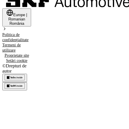
Europe
|
Romanian
România
Politica de
confidențialitate
Termeni de
utilizare
Proprietate site
Setări cookie
©
Drepturi de
autor