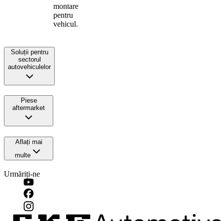
montare
pentru
vehicul.
Soluții pentru
sectorul
autovehiculelor
Piese
aftermarket
Aflați mai
multe
Urmăriți-ne