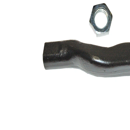
de extindere
sintetică
Numar articol
VKDY
par
318026