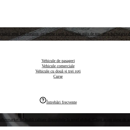
ctuării unui test riguros, cu meste cazul la cursele auto de top, prin furnizarea d
Vehicule de pasageri
Vehicule comerciale
Vehicule cu două și trei roți
Curse
Întrebări frecvente
aftermarket de înaltă calitate disponibile la nivel global. Găsiți acum piese de 