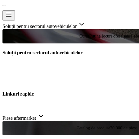
Soluții pentru sectorul autovehiculelor
Curse
Puține locuri oferă șansa efe
Soluții pentru sectorul autovehiculelor
Linkuri rapide
Piese aftermarket
Catalog de produse
20.000 de piese 