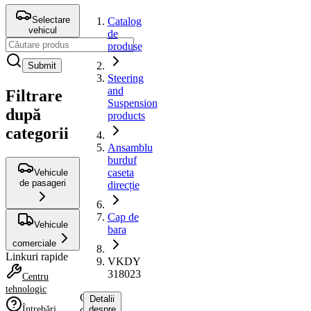
Selectare
Catalog
vehicul
de
produse
Submit
Steering
and
Filtrare
Suspension
după
products
categorii
Ansamblu
burduf
caseta
Vehicule
de pasageri
direcție
Cap de
Vehicule
bara
comerciale
Linkuri rapide
VKDY
318023
Centru
tehnologic
Cap
Detalii
Întrebări
de
despre