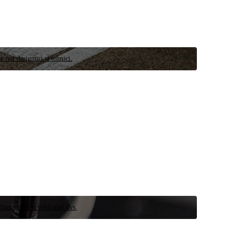
e noi designuri și tehnici.
schimb pentru vehiculul dvs.