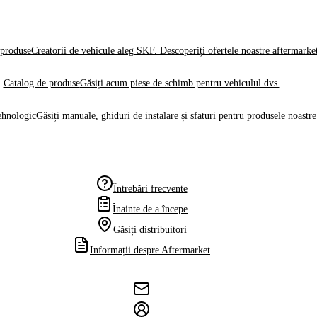
produse
Creatorii de vehicule aleg SKF. Descoperiți ofertele noastre aftermarke
Catalog de produse
Găsiți acum piese de schimb pentru vehiculul dvs.
ehnologic
Găsiți manuale, ghiduri de instalare și sfaturi pentru produsele noastre
Întrebări frecvente
Înainte de a începe
Găsiți distribuitori
Informații despre Aftermarket