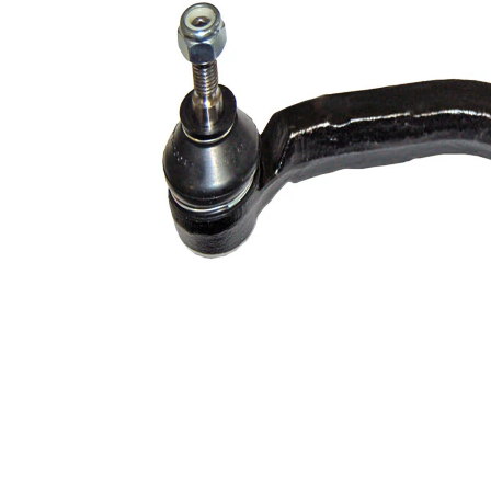
de extindere
sintetică
Numar articol
VKDY
par
316045