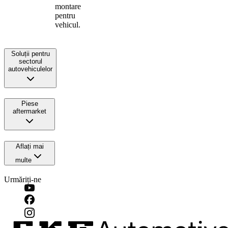
montare
pentru
vehicul.
Soluții pentru
sectorul
autovehiculelor
Piese
aftermarket
Aflați mai
multe
Urmăriți-ne