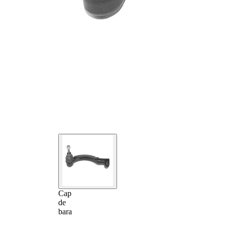
Cap
de
bara