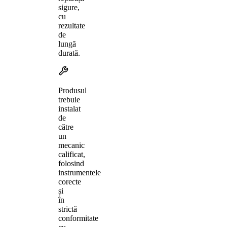
sigure,
cu
rezultate
de
lungă
durată.
Produsul
trebuie
instalat
de
către
un
mecanic
calificat,
folosind
instrumentele
corecte
și
în
strictă
conformitate