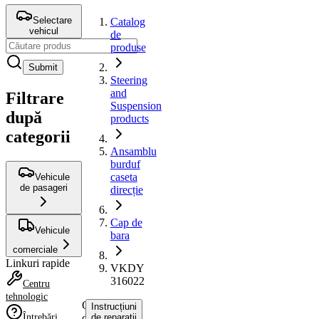
Selectare
Catalog
vehicul
de
produse
Submit
Steering
and
Filtrare
Suspension
după
products
categorii
Ansamblu
burduf
caseta
Vehicule
de pasageri
direcție
Cap de
Vehicule
bara
comerciale
Linkuri rapide
VKDY
316022
Centru
tehnologic
Cap
Instrucțiuni
Întrebări
de
de reparații