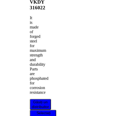
VKDY
316022
It
is
made
of
forged
steel
for
maximum
strength
and
durability
Parts
are
phosphated
for
corrosion
resistance
Găsiți un
distribuitor
Selectați