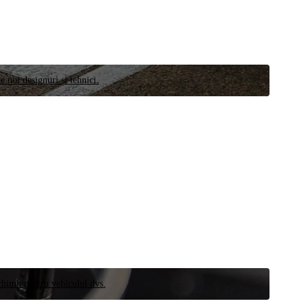
e noi designuri și tehnici.
schimb pentru vehiculul dvs.