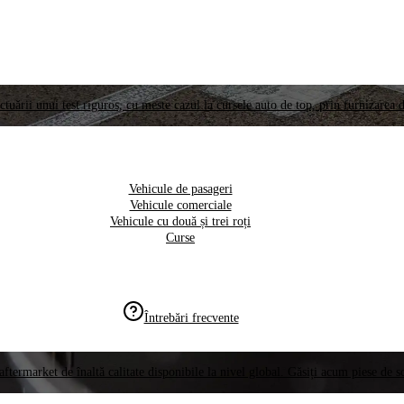
ctuării unui test riguros, cu meste cazul la cursele auto de top, prin furnizarea d
Vehicule de pasageri
Vehicule comerciale
Vehicule cu două și trei roți
Curse
Întrebări frecvente
aftermarket de înaltă calitate disponibile la nivel global. Găsiți acum piese de 