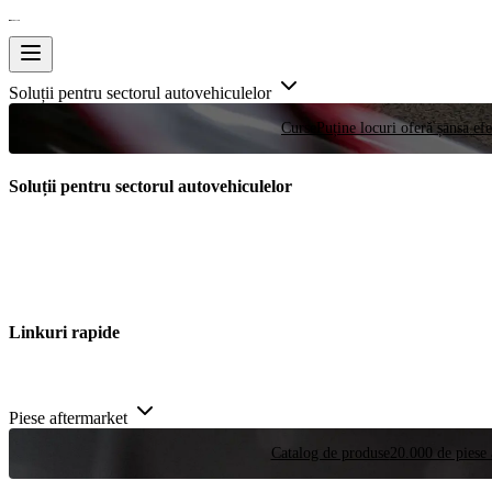
Soluții pentru sectorul autovehiculelor
Curse
Puține locuri oferă șansa efe
Soluții pentru sectorul autovehiculelor
Linkuri rapide
Piese aftermarket
Catalog de produse
20.000 de piese 