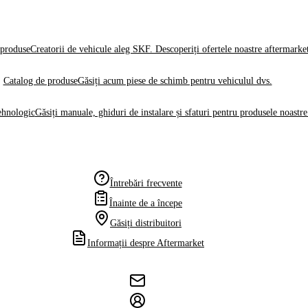
produse
Creatorii de vehicule aleg SKF. Descoperiți ofertele noastre aftermarke
Catalog de produse
Găsiți acum piese de schimb pentru vehiculul dvs.
ehnologic
Găsiți manuale, ghiduri de instalare și sfaturi pentru produsele noastre
Întrebări frecvente
Înainte de a începe
Găsiți distribuitori
Informații despre Aftermarket