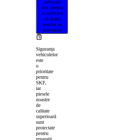
vehiculul
dvs. pentru
a confirma
că acest
produs se
potrivește
Siguranța
vehiculelor
este
o
prioritate
pentru
SKF,
iar
piesele
noastre
de
calitate
superioară
sunt
proiectate
pentru
reparații