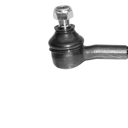
Dimensiune
M16 x
filet
1,5
Articol
cu
extins/Informatii
unsoare
de extindere
sintetică
Dimensiune
M12 x
filet 1
1,5