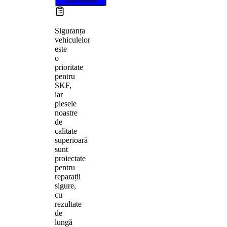
Siguranța
vehiculelor
este
o
prioritate
pentru
SKF,
iar
piesele
noastre
de
calitate
superioară
sunt
proiectate
pentru
reparații
sigure,
cu
rezultate
de
lungă