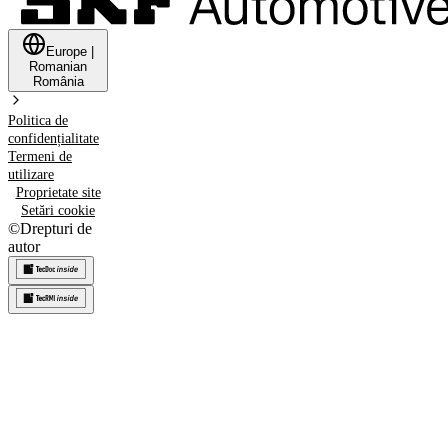
Europe
|
Romanian
România
Politica de
confidențialitate
Termeni de
utilizare
Proprietate site
Setări cookie
©
Drepturi de
autor