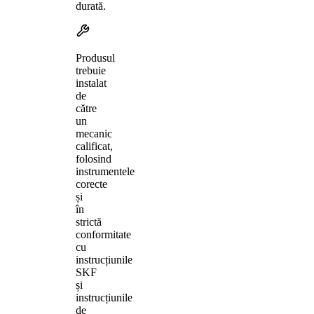
durată.
Produsul
trebuie
instalat
de
către
un
mecanic
calificat,
folosind
instrumentele
corecte
și
în
strictă
conformitate
cu
instrucțiunile
SKF
și
instrucțiunile
de