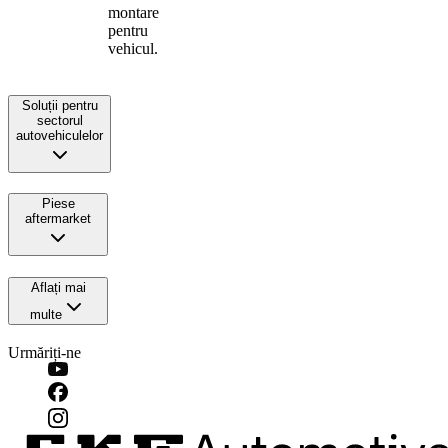
montare
pentru
vehicul.
Soluții pentru
sectorul
autovehiculelor
Piese
aftermarket
Aflați mai
multe
Urmăriți-ne