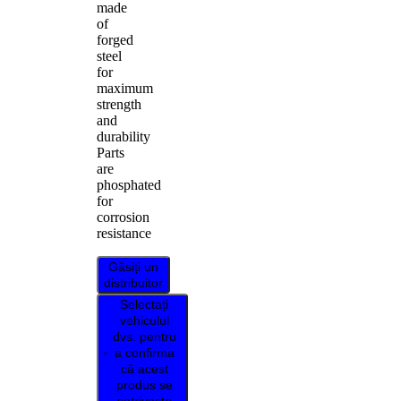
made
of
forged
steel
for
maximum
strength
and
durability
Parts
are
phosphated
for
corrosion
resistance
Găsiți un
distribuitor
Selectați
vehiculul
dvs. pentru
a confirma
că acest
produs se
potrivește