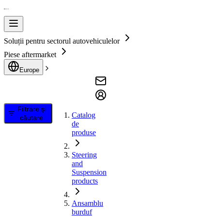
Soluții pentru sectorul autovehiculelor
Piese aftermarket
Europe
Filtrare și
Catalog
căutare
de
produse
Steering
and
Suspension
products
Ansamblu
burduf