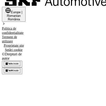
Europe
|
Romanian
România
Politica de
confidențialitate
Termeni de
utilizare
Proprietate site
Setări cookie
©
Drepturi de
autor