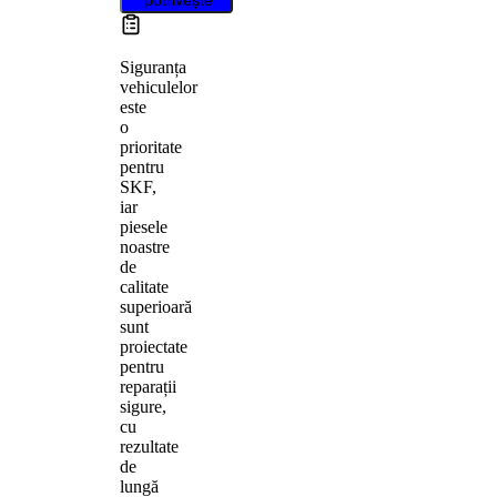
Siguranța
vehiculelor
este
o
prioritate
pentru
SKF,
iar
piesele
noastre
de
calitate
superioară
sunt
proiectate
pentru
reparații
sigure,
cu
rezultate
de
lungă