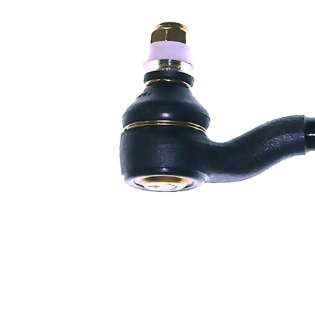
Numar articol
VKDY
par
313035