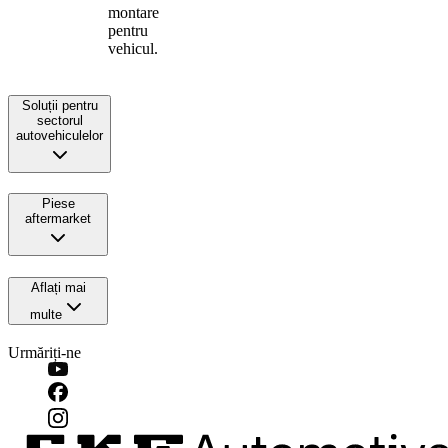
montare
pentru
vehicul.
Soluții pentru
sectorul
autovehiculelor
Piese
aftermarket
Aflați mai
multe
Urmăriți-ne