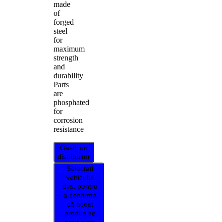
made
of
forged
steel
for
maximum
strength
and
durability
Parts
are
phosphated
for
corrosion
resistance
Găsiți un
distribuitor
Selectați
vehiculul
dvs. pentru
a confirma
că acest
produs se
potrivește