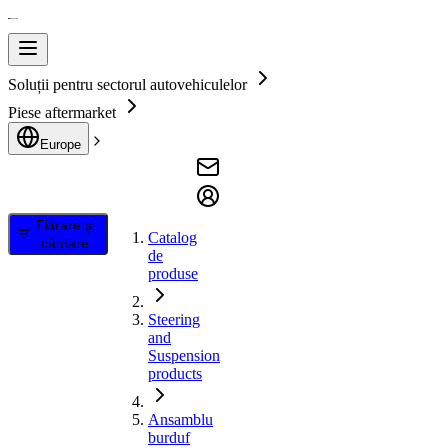
Soluții pentru sectorul autovehiculelor
Piese aftermarket
Europe
Filtrare și
Catalog
căutare
de
produse
Steering
and
Suspension
products
Ansamblu
burduf