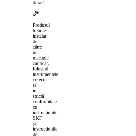
durată.
Produsul
trebuie
instalat
de
către
un
mecanic
calificat,
folosind
instrumentele
corecte
și
în
strictă
conformitate
cu
instrucțiunile
SKF
și
instrucțiunile
de