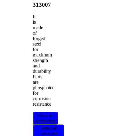
313007
It
is
made
of
forged
steel
for
maximum
strength
and
durability
Parts
are
phosphated
for
corrosion
resistance
Găsiți un
distribuitor
Selectați
vehiculul