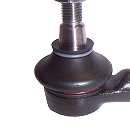
M14 x
Filet interior
1,5 mm
M12 x
Filet exterior
1,5 mm
Diametru
83 mm
exterior
Articol
cu
extins/Informatii
unsoare
de extindere
sintetică