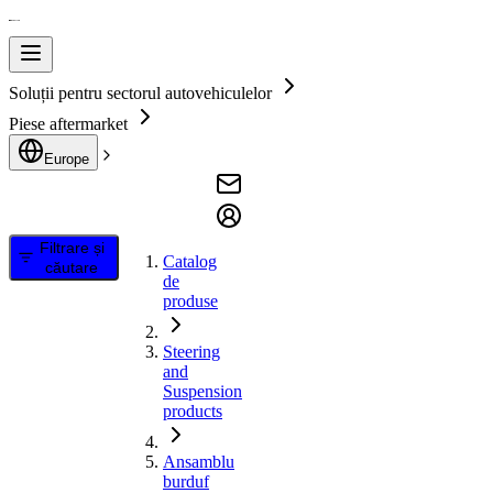
Soluții pentru sectorul autovehiculelor
Piese aftermarket
Europe
Filtrare și
Catalog
căutare
de
produse
Steering
and
Suspension
products
Ansamblu
burduf