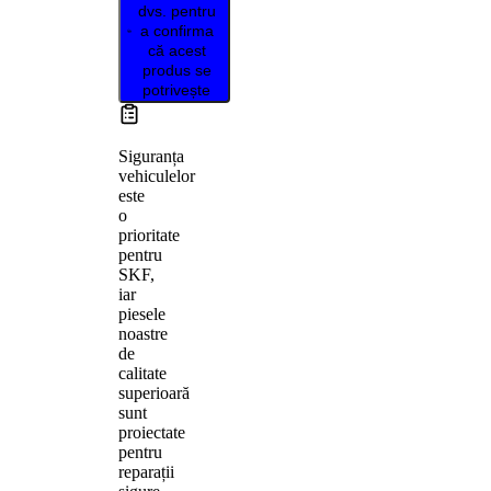
dvs. pentru
a confirma
că acest
produs se
potrivește
Siguranța
vehiculelor
este
o
prioritate
pentru
SKF,
iar
piesele
noastre
de
calitate
superioară
sunt
proiectate
pentru
reparații