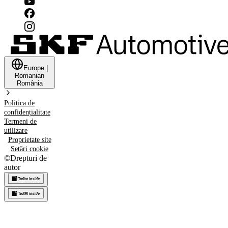
Europe
|
Romanian
România
Politica de
confidențialitate
Termeni de
utilizare
Proprietate site
Setări cookie
©
Drepturi de
autor