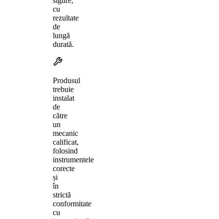
sigure,
cu
rezultate
de
lungă
durată.
Produsul
trebuie
instalat
de
către
un
mecanic
calificat,
folosind
instrumentele
corecte
și
în
strictă
conformitate
cu