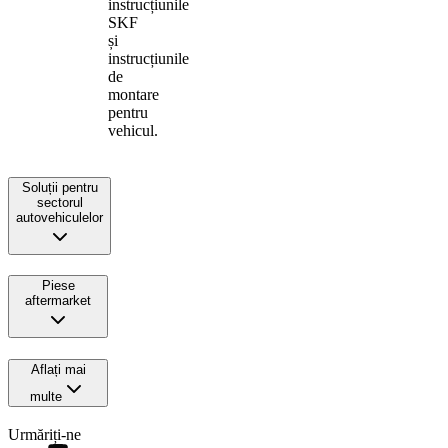
instrucțiunile
SKF
și
instrucțiunile
de
montare
pentru
vehicul.
Soluții pentru
sectorul
autovehiculelor
Piese
aftermarket
Aflați mai
multe
Urmăriți-ne