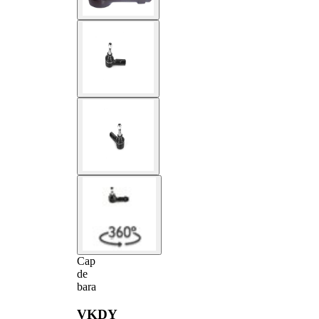
Cap
de
bara
VKDY