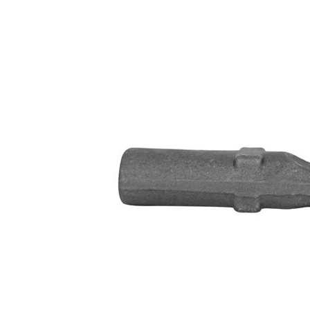
Articol
cu
extins/Informatii
unsoare
de extindere
sintetică
Dimensiune
M14 x
filet 1
1,5
Numar articol
VKDY
par
312509