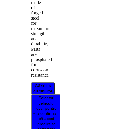
made
of
forged
steel
for
maximum
strength
and
durability
Parts
are
phosphated
for
corrosion
resistance
Găsiți un
distribuitor
Selectați
vehiculul
dvs. pentru
a confirma
că acest
produs se
potrivește