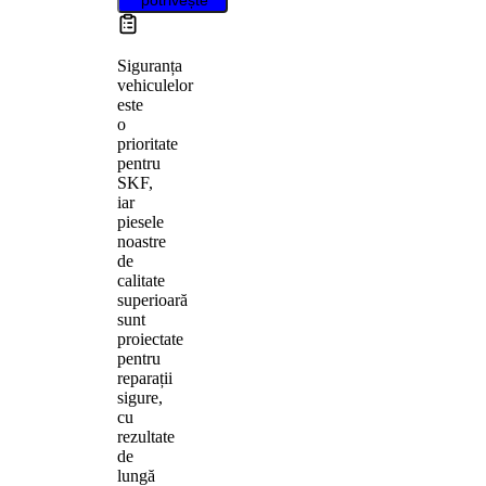
Siguranța
vehiculelor
este
o
prioritate
pentru
SKF,
iar
piesele
noastre
de
calitate
superioară
sunt
proiectate
pentru
reparații
sigure,
cu
rezultate
de
lungă