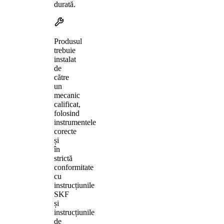
durată.
Produsul
trebuie
instalat
de
către
un
mecanic
calificat,
folosind
instrumentele
corecte
și
în
strictă
conformitate
cu
instrucțiunile
SKF
și
instrucțiunile
de