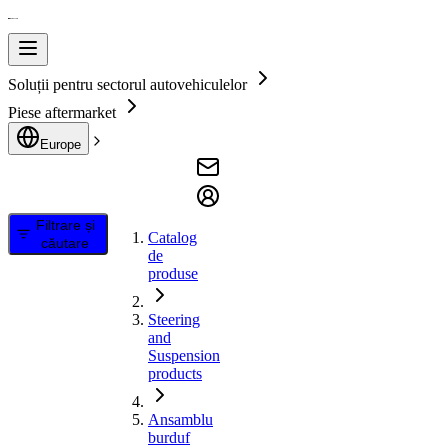
Soluții pentru sectorul autovehiculelor
Piese aftermarket
Europe
Filtrare și
Catalog
căutare
de
produse
Steering
and
Suspension
products
Ansamblu
burduf