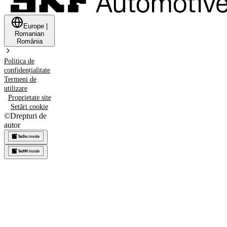
Europe
|
Romanian
România
Politica de
confidențialitate
Termeni de
utilizare
Proprietate site
Setări cookie
©
Drepturi de
autor