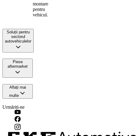
montare
pentru
vehicul.
Soluții pentru
sectorul
autovehiculelor
Piese
aftermarket
Aflați mai
multe
Urmăriți-ne