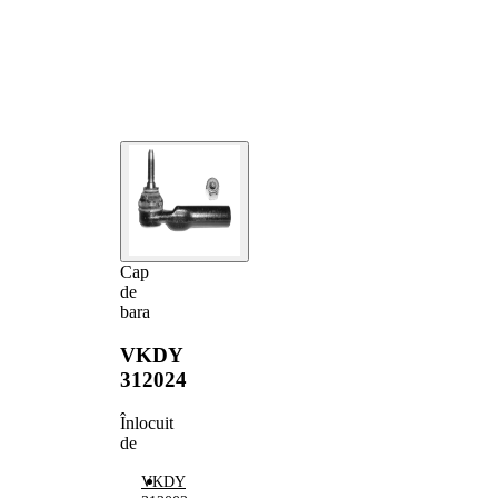
Cap
de
bara
VKDY
312024
Înlocuit
de
VKDY