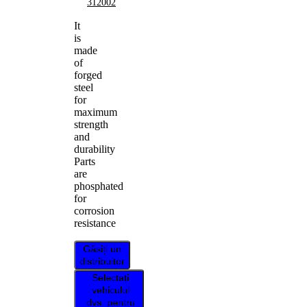
312002
It
is
made
of
forged
steel
for
maximum
strength
and
durability
Parts
are
phosphated
for
corrosion
resistance
Găsiți un
distribuitor
Selectați
vehiculul
dvs. pentru