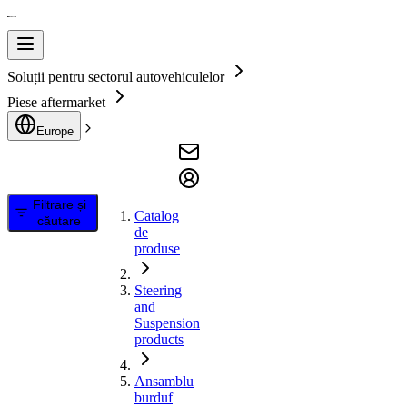
Soluții pentru sectorul autovehiculelor
Piese aftermarket
Europe
Filtrare și
Catalog
căutare
de
produse
Steering
and
Suspension
products
Ansamblu
burduf