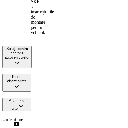
SKF
și
instrucțiunile
de
montare
pentru
vehicul.
Soluții pentru
sectorul
autovehiculelor
Piese
aftermarket
Aflați mai
multe
Urmăriți-ne