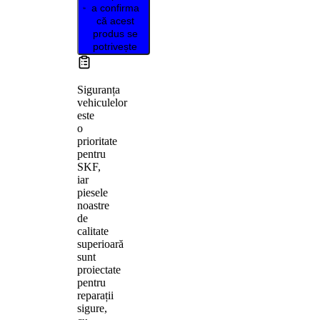
a confirma
că acest
produs se
potrivește
Siguranța
vehiculelor
este
o
prioritate
pentru
SKF,
iar
piesele
noastre
de
calitate
superioară
sunt
proiectate
pentru
reparații
sigure,