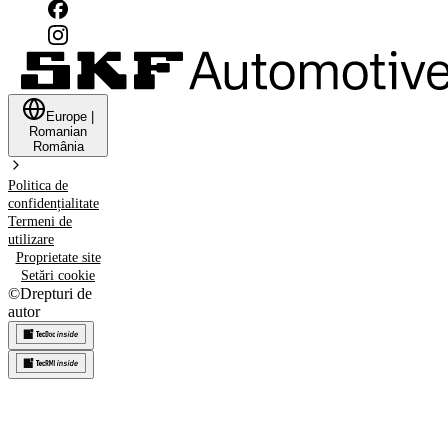
Europe
|
Romanian
România
Politica de
confidențialitate
Termeni de
utilizare
Proprietate site
Setări cookie
©
Drepturi de
autor