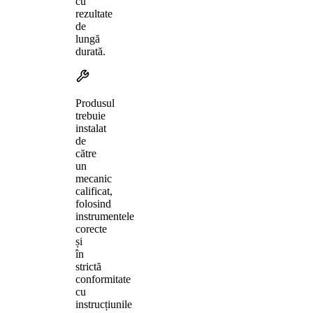
cu
rezultate
de
lungă
durată.
Produsul
trebuie
instalat
de
către
un
mecanic
calificat,
folosind
instrumentele
corecte
și
în
strictă
conformitate
cu
instrucțiunile