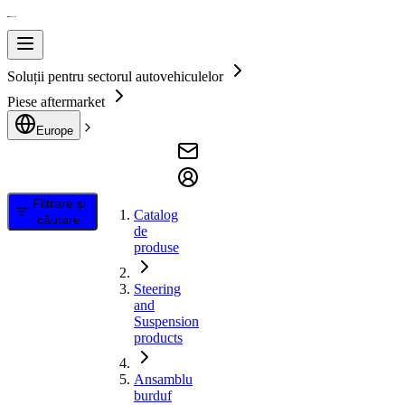
Soluții pentru sectorul autovehiculelor
Piese aftermarket
Europe
Filtrare și
Catalog
căutare
de
produse
Steering
and
Suspension
products
Ansamblu
burduf