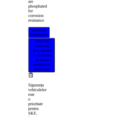
are
phosphated
for
corrosion
resistance
Găsiți un
distribuitor
Selectați
vehiculul
dvs. pentru
a confirma
că acest
produs se
potrivește
Siguranța
vehiculelor
este
o
prioritate
pentru
SKF,