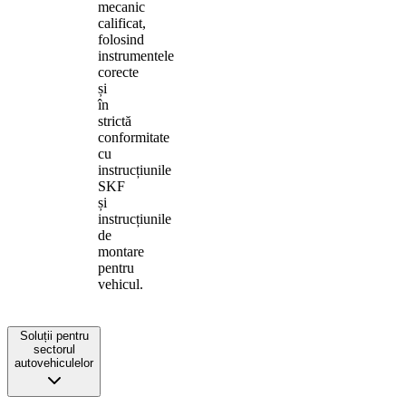
mecanic
calificat,
folosind
instrumentele
corecte
și
în
strictă
conformitate
cu
instrucțiunile
SKF
și
instrucțiunile
de
montare
pentru
vehicul.
Soluții pentru
sectorul
autovehiculelor