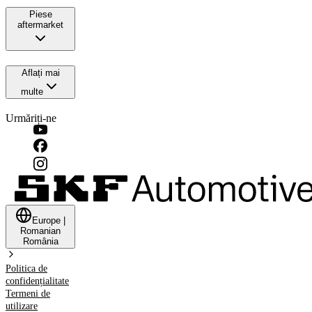
Piese
aftermarket
Aflați mai
multe
Urmăriți-ne
Europe
|
Romanian
România
Politica de
confidențialitate
Termeni de
utilizare