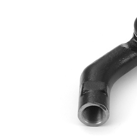
Articol
cu
extins/Informatii
unsoare
de extindere
sintetică
Dimensiune
M12 x
filet 1
1,75
Numar articol
VKDY
par
312009