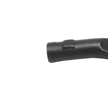
Articol
cu
extins/Informatii
unsoare
de extindere
sintetică
Dimensiune
M12 x
filet 1
1,5
Numar articol
VKDY
par
311044