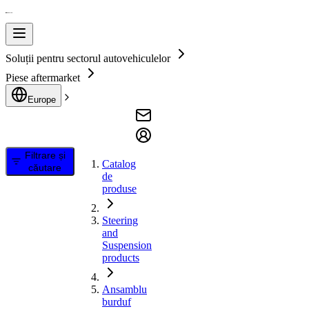
Soluții pentru sectorul autovehiculelor
Piese aftermarket
Europe
Filtrare și
Catalog
căutare
de
produse
Steering
and
Suspension
products
Ansamblu
burduf