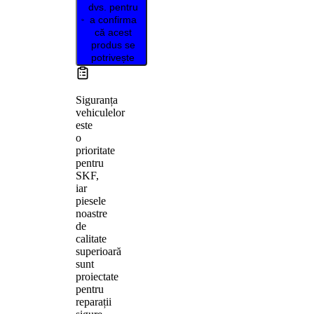
dvs. pentru
a confirma
că acest
produs se
potrivește
Siguranța
vehiculelor
este
o
prioritate
pentru
SKF,
iar
piesele
noastre
de
calitate
superioară
sunt
proiectate
pentru
reparații