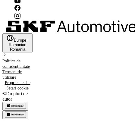
Europe
|
Romanian
România
Politica de
confidențialitate
Termeni de
utilizare
Proprietate site
Setări cookie
©
Drepturi de
autor