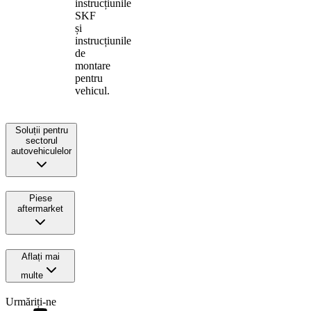
instrucțiunile
SKF
și
instrucțiunile
de
montare
pentru
vehicul.
Soluții pentru
sectorul
autovehiculelor
Piese
aftermarket
Aflați mai
multe
Urmăriți-ne