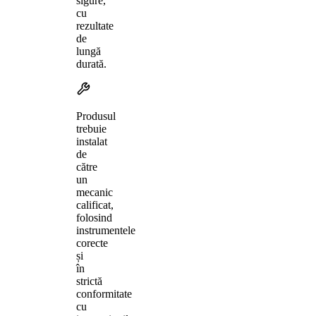
sigure,
cu
rezultate
de
lungă
durată.
Produsul
trebuie
instalat
de
către
un
mecanic
calificat,
folosind
instrumentele
corecte
și
în
strictă
conformitate
cu