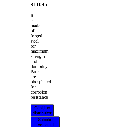
311045
It
is
made
of
forged
steel
for
maximum
strength
and
durability
Parts
are
phosphated
for
corrosion
resistance
Găsiți un
distribuitor
Selectați
vehiculul