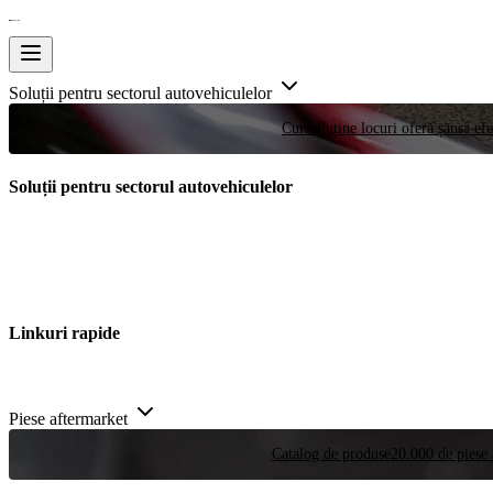
Soluții pentru sectorul autovehiculelor
Curse
Puține locuri oferă șansa efe
Soluții pentru sectorul autovehiculelor
Linkuri rapide
Piese aftermarket
Catalog de produse
20.000 de piese 