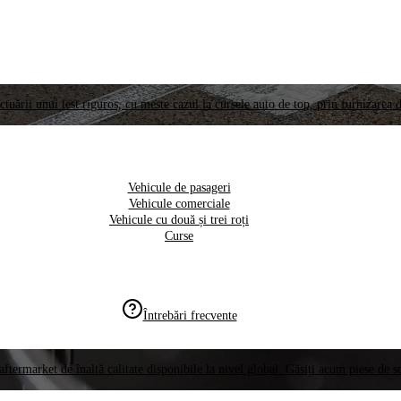
ctuării unui test riguros, cu meste cazul la cursele auto de top, prin furnizarea d
Vehicule de pasageri
Vehicule comerciale
Vehicule cu două și trei roți
Curse
Întrebări frecvente
aftermarket de înaltă calitate disponibile la nivel global. Găsiți acum piese de 