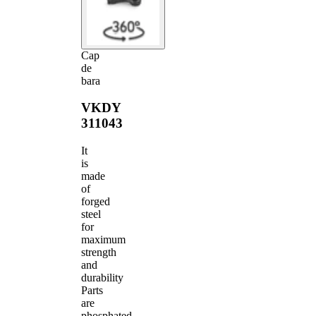
Cap
de
bara
VKDY
311043
It
is
made
of
forged
steel
for
maximum
strength
and
durability
Parts
are
phosphated