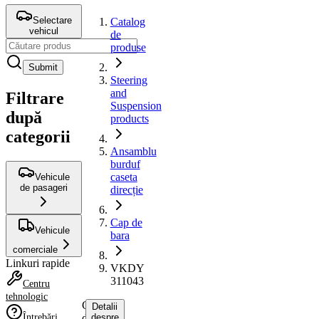
Selectare
Catalog
vehicul
de
produse
Submit
Steering
and
Filtrare
Suspension
după
products
categorii
Ansamblu
burduf
caseta
Vehicule
de pasageri
direcție
Cap de
Vehicule
bara
comerciale
Linkuri rapide
VKDY
311043
Centru
tehnologic
Cap
Detalii
Întrebări
de
despre