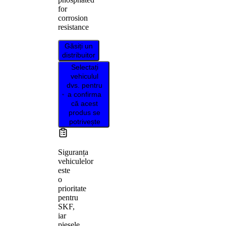
for
corrosion
resistance
Găsiți un
distribuitor
Selectați
vehiculul
dvs. pentru
a confirma
că acest
produs se
potrivește
Siguranța
vehiculelor
este
o
prioritate
pentru
SKF,
iar
piesele