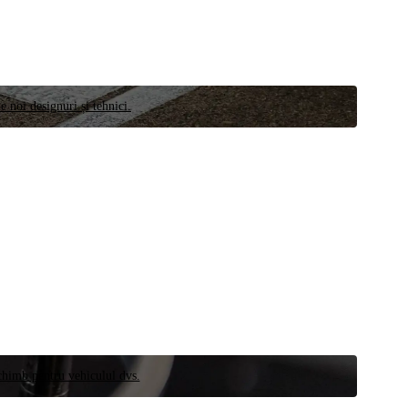
e noi designuri și tehnici.
schimb pentru vehiculul dvs.