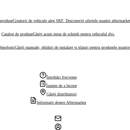
produse
Creatorii de vehicule aleg SKF. Descoperiți ofertele noastre aftermarke
Catalog de produse
Găsiți acum piese de schimb pentru vehiculul dvs.
ehnologic
Găsiți manuale, ghiduri de instalare și sfaturi pentru produsele noastre
Întrebări frecvente
Înainte de a începe
Găsiți distribuitori
Informații despre Aftermarket