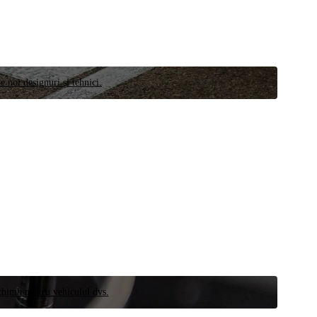
e noi designuri și tehnici.
schimb pentru vehiculul dvs.