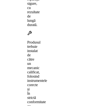
sigure,
cu
rezultate
de
lungă
durată.
Produsul
trebuie
instalat
de
către
un
mecanic
calificat,
folosind
instrumentele
corecte
și
în
strictă
conformitate