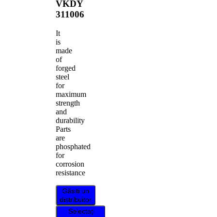
VKDY
311006
It
is
made
of
forged
steel
for
maximum
strength
and
durability
Parts
are
phosphated
for
corrosion
resistance
Găsiți un
distribuitor
Selectați