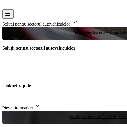
Soluții pentru sectorul autovehiculelor
Curse
Puține locuri oferă șansa efe
Soluții pentru sectorul autovehiculelor
Linkuri rapide
Piese aftermarket
Catalog de produse
20.000 de piese 