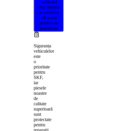
vehiculul
dvs. pentru
a confirma
că acest
produs se
potrivește
Siguranța
vehiculelor
este
o
prioritate
pentru
SKF,
iar
piesele
noastre
de
calitate
superioară
sunt
proiectate
pentru
reparații