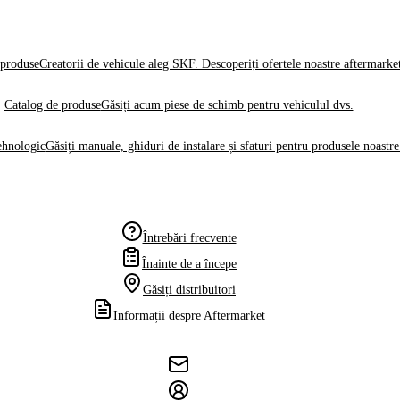
produse
Creatorii de vehicule aleg SKF. Descoperiți ofertele noastre aftermarke
Catalog de produse
Găsiți acum piese de schimb pentru vehiculul dvs.
ehnologic
Găsiți manuale, ghiduri de instalare și sfaturi pentru produsele noastre
Întrebări frecvente
Înainte de a începe
Găsiți distribuitori
Informații despre Aftermarket