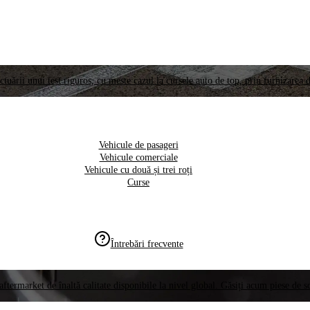
ctuării unui test riguros, cu meste cazul la cursele auto de top, prin furnizarea d
Vehicule de pasageri
Vehicule comerciale
Vehicule cu două și trei roți
Curse
Întrebări frecvente
aftermarket de înaltă calitate disponibile la nivel global. Găsiți acum piese de 