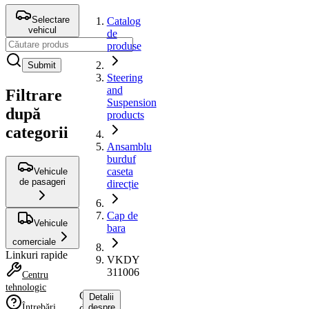
Selectare
Catalog
vehicul
de
produse
Submit
Steering
and
Filtrare
Suspension
după
products
categorii
Ansamblu
burduf
caseta
Vehicule
de pasageri
direcție
Cap de
Vehicule
bara
comerciale
Linkuri rapide
VKDY
311006
Centru
tehnologic
Cap
Detalii
Întrebări
de
despre