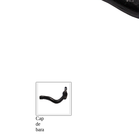
Cap
de
bara