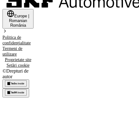
Europe
|
Romanian
România
Politica de
confidențialitate
Termeni de
utilizare
Proprietate site
Setări cookie
©
Drepturi de
autor