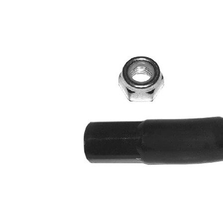
de extindere
sintetică
Numar articol
VKDY
par
311001