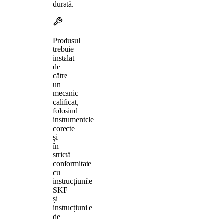
durată.
Produsul
trebuie
instalat
de
către
un
mecanic
calificat,
folosind
instrumentele
corecte
și
în
strictă
conformitate
cu
instrucțiunile
SKF
și
instrucțiunile
de