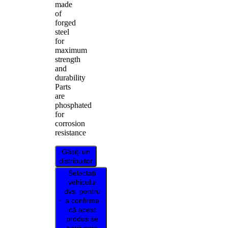
made
of
forged
steel
for
maximum
strength
and
durability
Parts
are
phosphated
for
corrosion
resistance
Găsiți un
distribuitor
Selectați
vehiculul
dvs. pentru
a confirma
că acest
produs se
potrivește