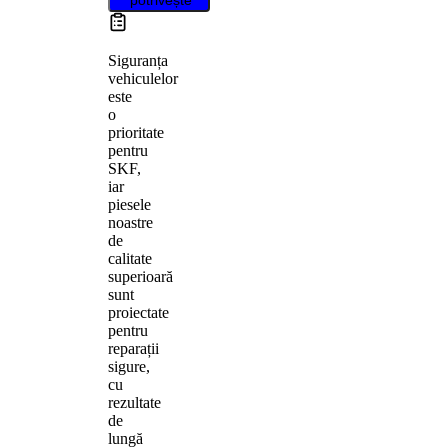
Siguranța
vehiculelor
este
o
prioritate
pentru
SKF,
iar
piesele
noastre
de
calitate
superioară
sunt
proiectate
pentru
reparații
sigure,
cu
rezultate
de
lungă