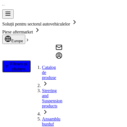
Soluții pentru sectorul autovehiculelor
Piese aftermarket
Europe
Filtrare și
Catalog
căutare
de
produse
Steering
and
Suspension
products
Ansamblu
burduf