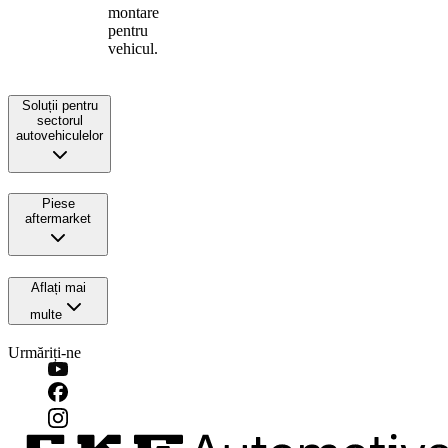
montare
pentru
vehicul.
Soluții pentru
sectorul
autovehiculelor
Piese
aftermarket
Aflați mai
multe
Urmăriți-ne