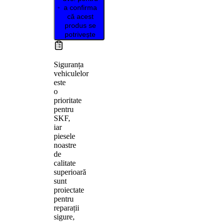
a confirma
că acest
produs se
potrivește
Siguranța
vehiculelor
este
o
prioritate
pentru
SKF,
iar
piesele
noastre
de
calitate
superioară
sunt
proiectate
pentru
reparații
sigure,