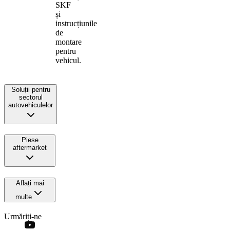
SKF
și
instrucțiunile
de
montare
pentru
vehicul.
Soluții pentru
sectorul
autovehiculelor
Piese
aftermarket
Aflați mai
multe
Urmăriți-ne