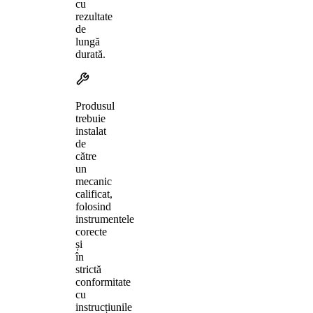
cu
rezultate
de
lungă
durată.
Produsul
trebuie
instalat
de
către
un
mecanic
calificat,
folosind
instrumentele
corecte
și
în
strictă
conformitate
cu
instrucțiunile