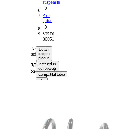
suspensie
Arc
spiral
VKDL
86051
Arc
Detalii
spiral
despre
produs
Instrucțiuni
VKDL
de reparații
86051
Compatibilitatea
Informații despre
produs
Proprietate
Valoare
Partea de
puntea
montare
spate
Lungime
266 mm
Greutate
1,06 kg