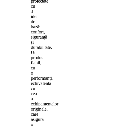
proiectate
cu
3
idei
de
bază:
confort,
siguranță
și
durabilitate.
Un
produs
fiabil,
cu
o
performanță
echivalentă
cu
cea
a
echipamentelor
originale,
care
asigură
o