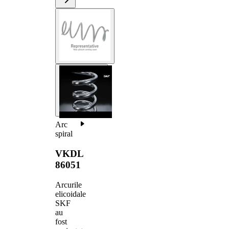
Arc
spiral
VKDL
86051
Arcurile
elicoidale
SKF
au
fost