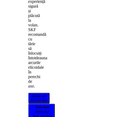
experiență
sigură
și
plăcută
la
volan.
SKF
recomandă
cu
tărie
să
înlocuiți
întotdeauna
arcurile
elicoidale
în
perechi
de
axe.
Găsiți un
distribuitor
Selectați
vehiculul
dvs. pentru