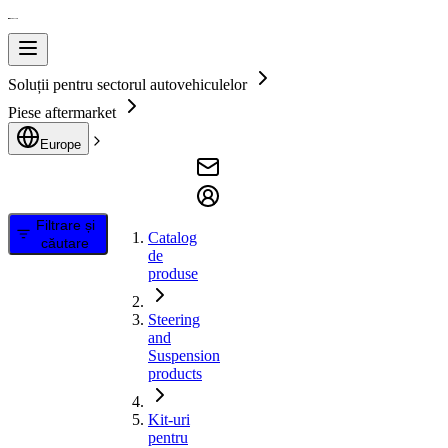
Soluții pentru sectorul autovehiculelor
Piese aftermarket
Europe
Filtrare și
Catalog
căutare
de
produse
Steering
and
Suspension
products
Kit-uri
pentru