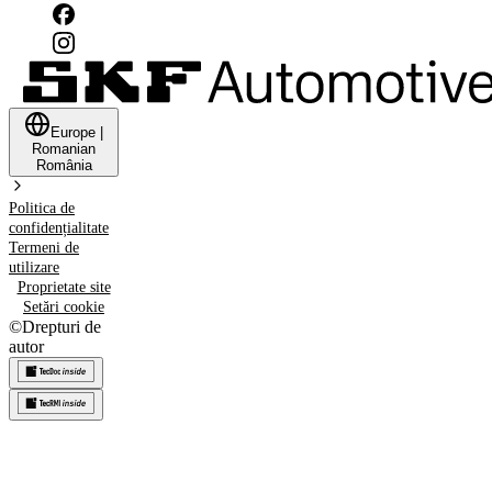
Europe
|
Romanian
România
Politica de
confidențialitate
Termeni de
utilizare
Proprietate site
Setări cookie
©
Drepturi de
autor