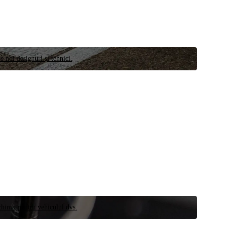
e noi designuri și tehnici.
schimb pentru vehiculul dvs.