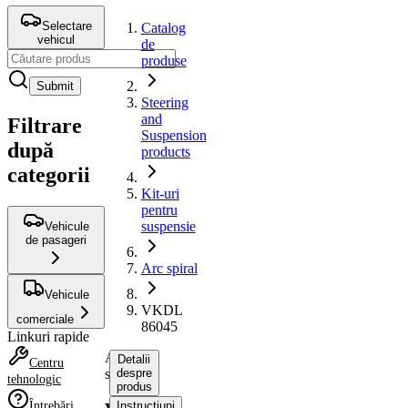
Selectare
Catalog
vehicul
de
produse
Submit
Steering
and
Filtrare
Suspension
după
products
categorii
Kit-uri
pentru
suspensie
Vehicule
de pasageri
Arc spiral
Vehicule
VKDL
comerciale
86045
Linkuri rapide
Arc
Detalii
Centru
spiral
despre
tehnologic
produs
Întrebări
Instrucțiuni