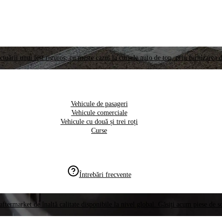
ctuării unui test riguros, cu meste cazul la cursele auto de top, prin furnizarea d
Vehicule de pasageri
Vehicule comerciale
Vehicule cu două și trei roți
Curse
Întrebări frecvente
aftermarket de înaltă calitate disponibile la nivel global. Găsiți acum piese de 