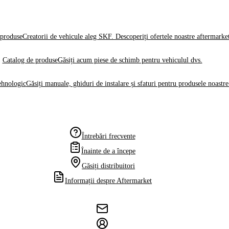
produse
Creatorii de vehicule aleg SKF. Descoperiți ofertele noastre aftermarke
Catalog de produse
Găsiți acum piese de schimb pentru vehiculul dvs.
ehnologic
Găsiți manuale, ghiduri de instalare și sfaturi pentru produsele noastre
Întrebări frecvente
Înainte de a începe
Găsiți distribuitori
Informații despre Aftermarket