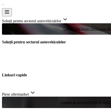
Soluții pentru sectorul autovehiculelor
Curse
Puține locuri oferă șansa efe
Soluții pentru sectorul autovehiculelor
Linkuri rapide
Piese aftermarket
Catalog de produse
20.000 de piese 