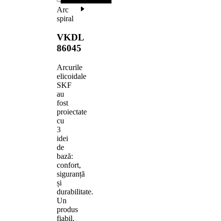
Arc
spiral
VKDL
86045
Arcurile
elicoidale
SKF
au
fost
proiectate
cu
3
idei
de
bază:
confort,
siguranță
și
durabilitate.
Un
produs
fiabil,