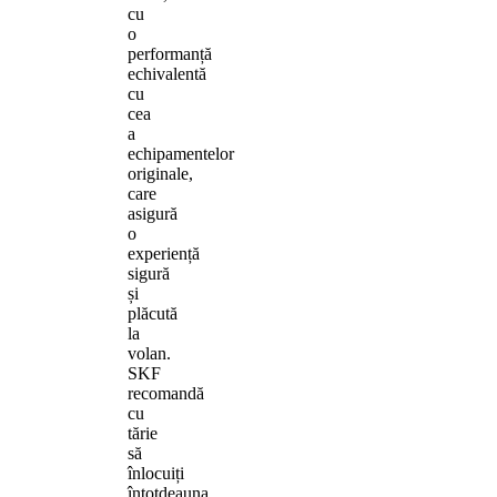
cu
o
performanță
echivalentă
cu
cea
a
echipamentelor
originale,
care
asigură
o
experiență
sigură
și
plăcută
la
volan.
SKF
recomandă
cu
tărie
să
înlocuiți
întotdeauna