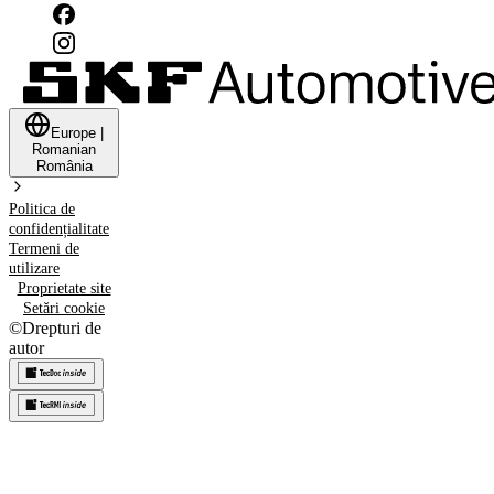
Europe
|
Romanian
România
Politica de
confidențialitate
Termeni de
utilizare
Proprietate site
Setări cookie
©
Drepturi de
autor