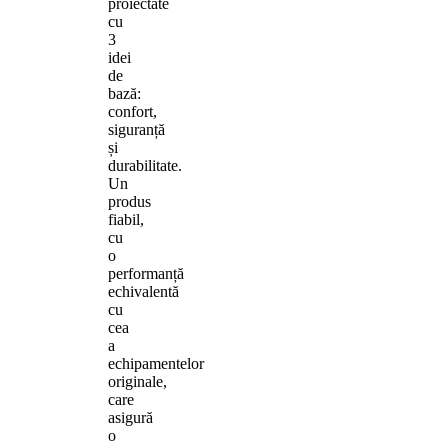
proiectate
cu
3
idei
de
bază:
confort,
siguranță
și
durabilitate.
Un
produs
fiabil,
cu
o
performanță
echivalentă
cu
cea
a
echipamentelor
originale,
care
asigură
o