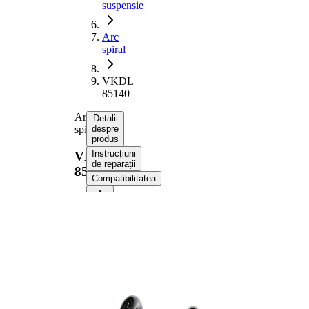
suspensie
Arc
spiral
VKDL
85140
Arc
Detalii
spiral
despre
produs
Instrucțiuni
VKDL
de reparații
85140
Compatibilitatea
Informații despre
produs
Proprietate
Valoare
Partea de
puntea
montare
spate
Lungime
298 mm
Greutate
1,60 kg