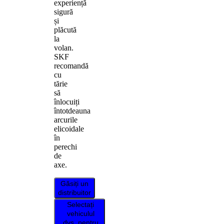
experiență
sigură
și
plăcută
la
volan.
SKF
recomandă
cu
tărie
să
înlocuiți
întotdeauna
arcurile
elicoidale
în
perechi
de
axe.
Găsiți un
distribuitor
Selectați
vehiculul
dvs. pentru