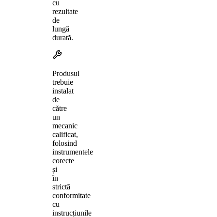
cu
rezultate
de
lungă
durată.
Produsul
trebuie
instalat
de
către
un
mecanic
calificat,
folosind
instrumentele
corecte
și
în
strictă
conformitate
cu
instrucțiunile