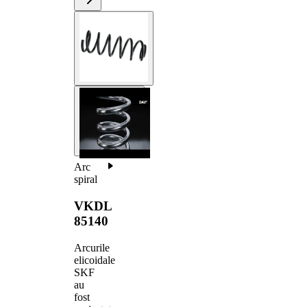
Arc
spiral
VKDL
85140
Arcurile
elicoidale
SKF
au
fost