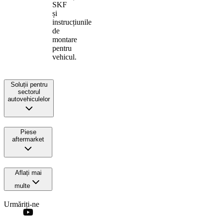
SKF
și
instrucțiunile
de
montare
pentru
vehicul.
Soluții pentru
sectorul
autovehiculelor
Piese
aftermarket
Aflați mai
multe
Urmăriți-ne