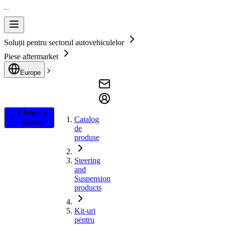
Soluții pentru sectorul autovehiculelor
Piese aftermarket
Europe
Filtrare și
Catalog
căutare
de
produse
Steering
and
Suspension
products
Kit-uri
pentru