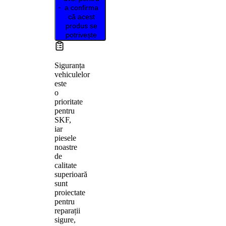
a confirma
că acest
produs se
potrivește
Siguranța
vehiculelor
este
o
prioritate
pentru
SKF,
iar
piesele
noastre
de
calitate
superioară
sunt
proiectate
pentru
reparații
sigure,