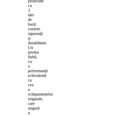
proiectate
cu
3
idei
de
bază:
confort,
siguranță
și
durabilitate.
Un
produs
fiabil,
cu
o
performanță
echivalentă
cu
cea
a
echipamentelor
originale,
care
asigură
o