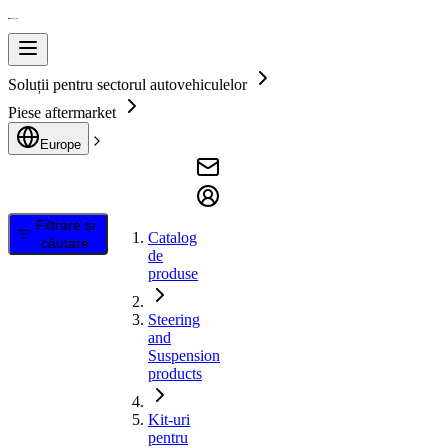
Soluții pentru sectorul autovehiculelor
Piese aftermarket
Europe
Filtrare și
Catalog
căutare
de
produse
Steering
and
Suspension
products
Kit-uri
pentru