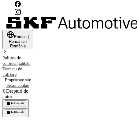
Europe
|
Romanian
România
Politica de
confidențialitate
Termeni de
utilizare
Proprietate site
Setări cookie
©
Drepturi de
autor