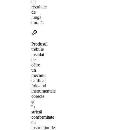
cu
rezultate
de
lungă
durată.
Produsul
trebuie
instalat
de
către
un
mecanic
calificat,
folosind
instrumentele
corecte
și
în
strictă
conformitate
cu
instrucțiunile