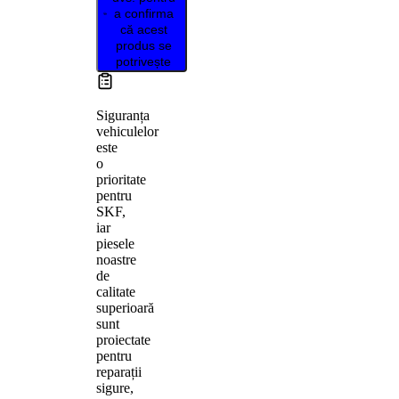
a confirma
că acest
produs se
potrivește
Siguranța
vehiculelor
este
o
prioritate
pentru
SKF,
iar
piesele
noastre
de
calitate
superioară
sunt
proiectate
pentru
reparații
sigure,