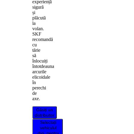
experiență
sigură
și
plăcută
la
volan.
SKF
recomandă
cu
tărie
să
înlocuiți
întotdeauna
arcurile
elicoidale
în
perechi
de
axe.
Găsiți un
distribuitor
Selectați
vehiculul
dvs. pentru