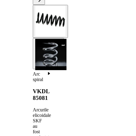
Arc
spiral
VKDL
85081
Arcurile
elicoidale
SKF
au
fost