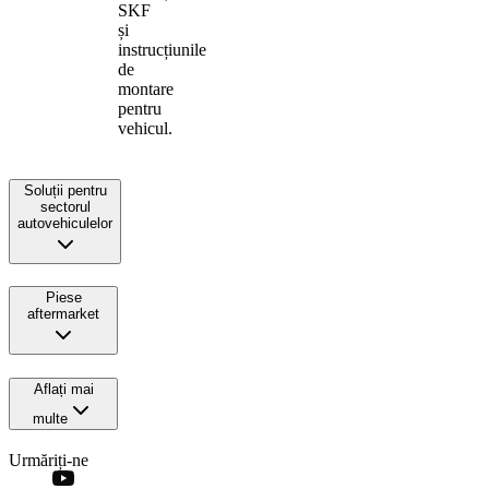
SKF
și
instrucțiunile
de
montare
pentru
vehicul.
Soluții pentru
sectorul
autovehiculelor
Piese
aftermarket
Aflați mai
multe
Urmăriți-ne