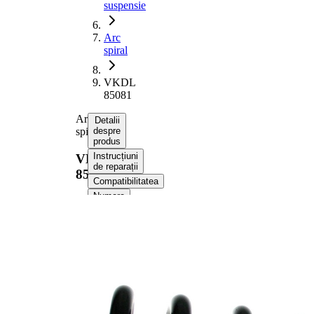
suspensie
Arc
spiral
VKDL
85081
Arc
Detalii
spiral
despre
produs
Instrucțiuni
VKDL
de reparații
85081
Compatibilitatea
Numere
OE
Informații despre
produs
Proprietate
Valoare
Partea de
punte
montare
fata
Lungime
321 mm