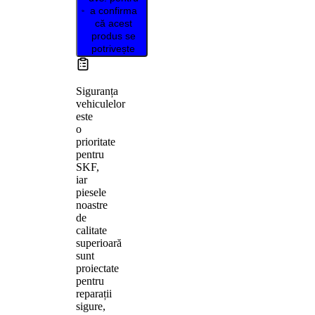
a confirma
că acest
produs se
potrivește
Siguranța
vehiculelor
este
o
prioritate
pentru
SKF,
iar
piesele
noastre
de
calitate
superioară
sunt
proiectate
pentru
reparații
sigure,