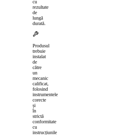
cu
rezultate
de
lungă
durată.
Produsul
trebuie
instalat
de
către
un
mecanic
calificat,
folosind
instrumentele
corecte
și
în
strictă
conformitate
cu
instrucțiunile