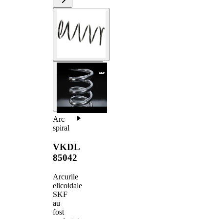
Arc
spiral
VKDL
85042
Arcurile
elicoidale
SKF
au
fost