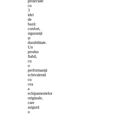
proiectate
cu
3
idei
de
bază:
confort,
siguranță
și
durabilitate.
Un
produs
fiabil,
cu
o
performanță
echivalentă
cu
cea
a
echipamentelor
originale,
care
asigură
o