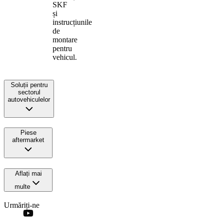
SKF
și
instrucțiunile
de
montare
pentru
vehicul.
Soluții pentru
sectorul
autovehiculelor
Piese
aftermarket
Aflați mai
multe
Urmăriți-ne