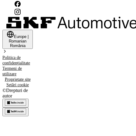
Europe
|
Romanian
România
Politica de
confidențialitate
Termeni de
utilizare
Proprietate site
Setări cookie
©
Drepturi de
autor