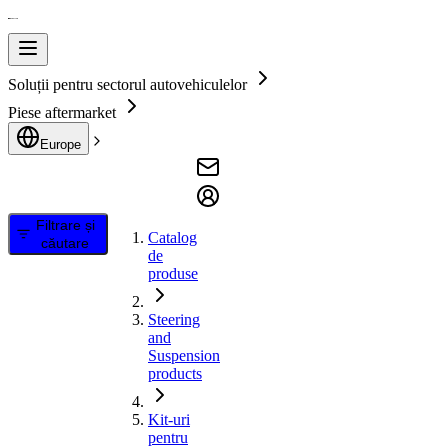
Soluții pentru sectorul autovehiculelor
Piese aftermarket
Europe
Filtrare și
Catalog
căutare
de
produse
Steering
and
Suspension
products
Kit-uri
pentru