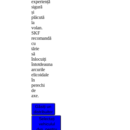
experiență
sigură
și
plăcută
la
volan.
SKF
recomandă
cu
tărie
să
înlocuiți
întotdeauna
arcurile
elicoidale
în
perechi
de
axe.
Găsiți un
distribuitor
Selectați
vehiculul
dvs. pentru