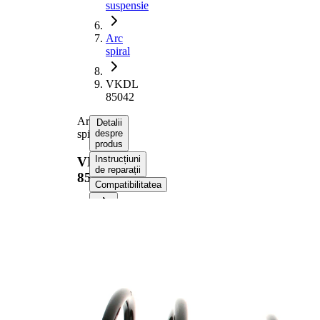
suspensie
Arc
spiral
VKDL
85042
Arc
Detalii
spiral
despre
produs
Instrucțiuni
VKDL
de reparații
85042
Compatibilitatea
Informații despre
produs
Proprietate
Valoare
Partea de
puntea
montare
spate
Lungime
318 mm
Greutate
1,85 kg