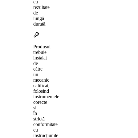
cu
rezultate
de
lungă
durată.
Produsul
trebuie
instalat
de
către
un
mecanic
calificat,
folosind
instrumentele
corecte
și
în
strictă
conformitate
cu
instrucțiunile