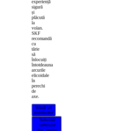
experiență
sigură
și
plăcută
la
volan.
SKF
recomandă
cu
tărie
să
înlocuiți
întotdeauna
arcurile
elicoidale
în
perechi
de
axe.
Găsiți un
distribuitor
Selectați
vehiculul
dvs. pentru