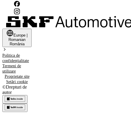
Europe
|
Romanian
România
Politica de
confidențialitate
Termeni de
utilizare
Proprietate site
Setări cookie
©
Drepturi de
autor