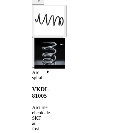
Arc
spiral
VKDL
81005
Arcurile
elicoidale
SKF
au
fost