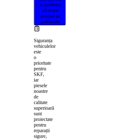
a confirma
că acest
produs se
potrivește
Siguranța
vehiculelor
este
o
prioritate
pentru
SKF,
iar
piesele
noastre
de
calitate
superioară
sunt
proiectate
pentru
reparații
sigure,