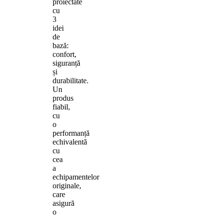
proiectate
cu
3
idei
de
bază:
confort,
siguranță
și
durabilitate.
Un
produs
fiabil,
cu
o
performanță
echivalentă
cu
cea
a
echipamentelor
originale,
care
asigură
o