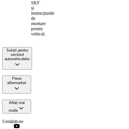
SKF
și
instrucțiunile
de
montare
pentru
vehicul.
Soluții pentru
sectorul
autovehiculelor
Piese
aftermarket
Aflați mai
multe
Urmăriți-ne