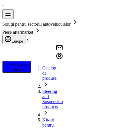
Soluții pentru sectorul autovehiculelor
Piese aftermarket
Europe
Filtrare și
Catalog
căutare
de
produse
Steering
and
Suspension
products
Kit-uri
pentru