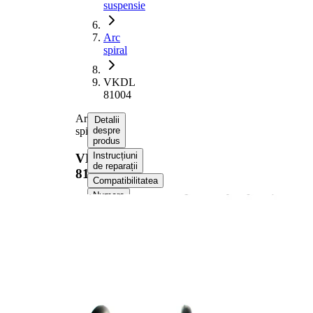
suspensie
Arc
spiral
VKDL
81004
Arc
Detalii
spiral
despre
produs
Instrucțiuni
VKDL
de reparații
81004
Compatibilitatea
Numere
OE
Informații despre produs
Proprietate
Valoare
Partea de
punte
montare
fata
Lungime
379 mm