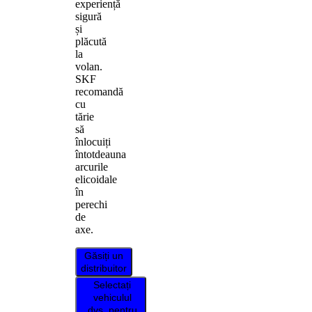
experiență
sigură
și
plăcută
la
volan.
SKF
recomandă
cu
tărie
să
înlocuiți
întotdeauna
arcurile
elicoidale
în
perechi
de
axe.
Găsiți un
distribuitor
Selectați
vehiculul
dvs. pentru