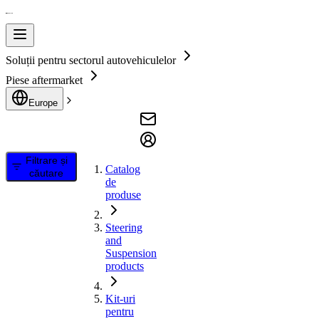
Soluții pentru sectorul autovehiculelor
Piese aftermarket
Europe
Filtrare și
Catalog
căutare
de
produse
Steering
and
Suspension
products
Kit-uri
pentru