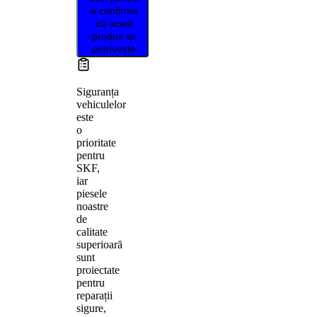
a confirma
că acest
produs se
potrivește
Siguranța
vehiculelor
este
o
prioritate
pentru
SKF,
iar
piesele
noastre
de
calitate
superioară
sunt
proiectate
pentru
reparații
sigure,