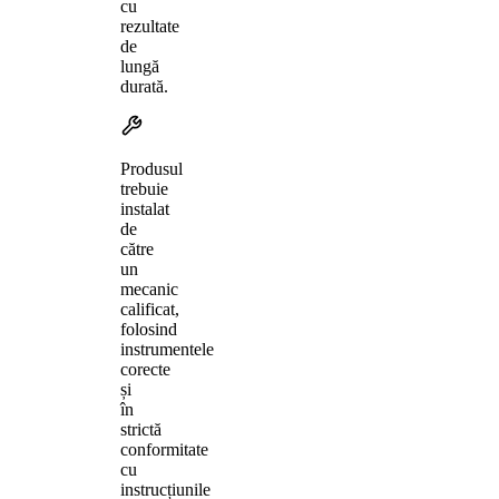
cu
rezultate
de
lungă
durată.
Produsul
trebuie
instalat
de
către
un
mecanic
calificat,
folosind
instrumentele
corecte
și
în
strictă
conformitate
cu
instrucțiunile