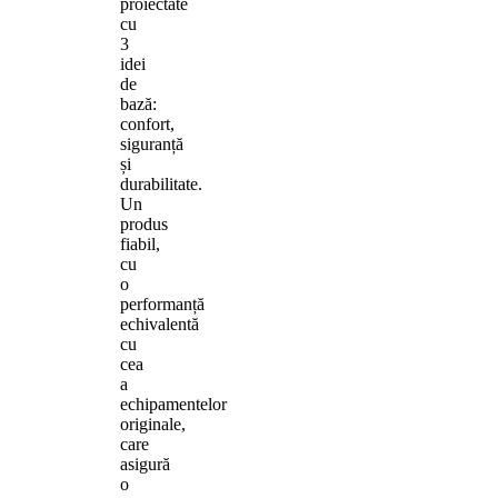
proiectate
cu
3
idei
de
bază:
confort,
siguranță
și
durabilitate.
Un
produs
fiabil,
cu
o
performanță
echivalentă
cu
cea
a
echipamentelor
originale,
care
asigură
o