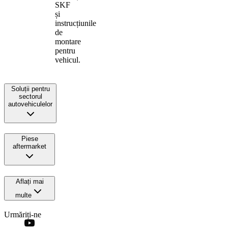
SKF
și
instrucțiunile
de
montare
pentru
vehicul.
Soluții pentru
sectorul
autovehiculelor
Piese
aftermarket
Aflați mai
multe
Urmăriți-ne