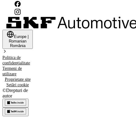
Europe
|
Romanian
România
Politica de
confidențialitate
Termeni de
utilizare
Proprietate site
Setări cookie
©
Drepturi de
autor