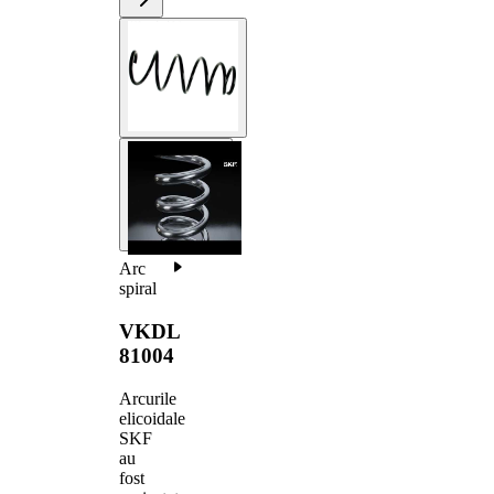
Arc
spiral
VKDL
81004
Arcurile
elicoidale
SKF
au
fost