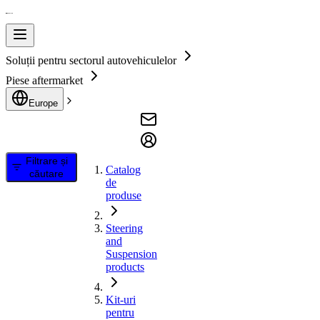
Soluții pentru sectorul autovehiculelor
Piese aftermarket
Europe
Filtrare și
Catalog
căutare
de
produse
Steering
and
Suspension
products
Kit-uri
pentru