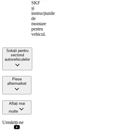
SKF
și
instrucțiunile
de
montare
pentru
vehicul.
Soluții pentru
sectorul
autovehiculelor
Piese
aftermarket
Aflați mai
multe
Urmăriți-ne