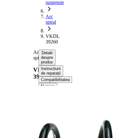
suspensie
Arc
spiral
VKDL
39260
Arc
Detalii
spiral
despre
produs
Instrucțiuni
VKDL
de reparații
39260
Compatibilitatea
Numere
OE
Informații despre
produs
Proprietate
Valoare
Partea de
punte
montare
fata
Lungime
306 mm