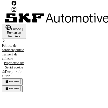
Europe
|
Romanian
România
Politica de
confidențialitate
Termeni de
utilizare
Proprietate site
Setări cookie
©
Drepturi de
autor