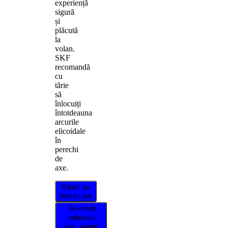
experiență
sigură
și
plăcută
la
volan.
SKF
recomandă
cu
tărie
să
înlocuiți
întotdeauna
arcurile
elicoidale
în
perechi
de
axe.
Găsiți un
distribuitor
Selectați
vehiculul
dvs. pentru