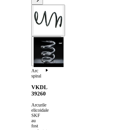
Arc
spiral
VKDL
39260
Arcurile
elicoidale
SKF
au
fost