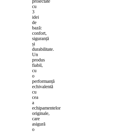
proiectate
cu
3
idei
de
bază:
confort,
siguranță
și
durabilitate.
Un
produs
fiabil,
cu
o
performanță
echivalentă
cu
cea
a
echipamentelor
originale,
care
asigură
o