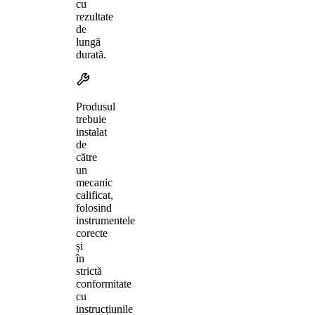
cu
rezultate
de
lungă
durată.
Produsul
trebuie
instalat
de
către
un
mecanic
calificat,
folosind
instrumentele
corecte
și
în
strictă
conformitate
cu
instrucțiunile