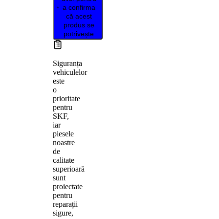
a confirma
că acest
produs se
potrivește
Siguranța
vehiculelor
este
o
prioritate
pentru
SKF,
iar
piesele
noastre
de
calitate
superioară
sunt
proiectate
pentru
reparații
sigure,