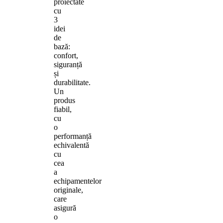
proiectate
cu
3
idei
de
bază:
confort,
siguranță
și
durabilitate.
Un
produs
fiabil,
cu
o
performanță
echivalentă
cu
cea
a
echipamentelor
originale,
care
asigură
o