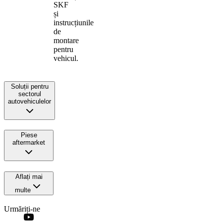
SKF
și
instrucțiunile
de
montare
pentru
vehicul.
Soluții pentru
sectorul
autovehiculelor
Piese
aftermarket
Aflați mai
multe
Urmăriți-ne