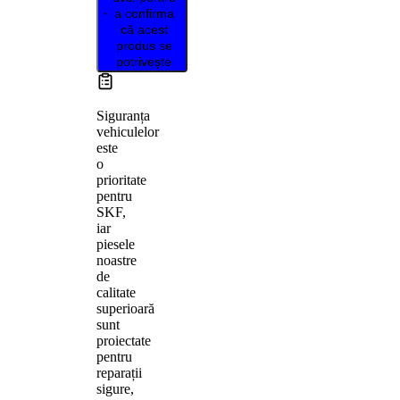
a confirma
că acest
produs se
potrivește
Siguranța
vehiculelor
este
o
prioritate
pentru
SKF,
iar
piesele
noastre
de
calitate
superioară
sunt
proiectate
pentru
reparații
sigure,