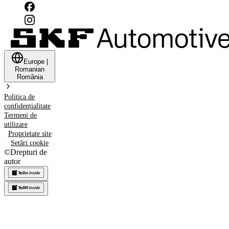
Europe
|
Romanian
România
Politica de
confidențialitate
Termeni de
utilizare
Proprietate site
Setări cookie
©
Drepturi de
autor