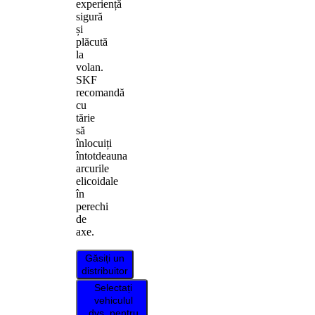
experiență
sigură
și
plăcută
la
volan.
SKF
recomandă
cu
tărie
să
înlocuiți
întotdeauna
arcurile
elicoidale
în
perechi
de
axe.
Găsiți un
distribuitor
Selectați
vehiculul
dvs. pentru