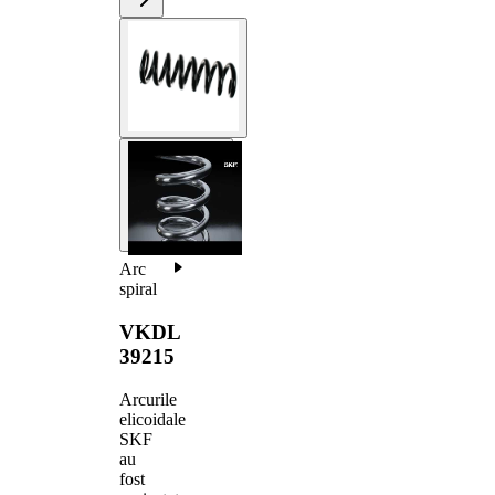
Arc
spiral
VKDL
39215
Arcurile
elicoidale
SKF
au
fost