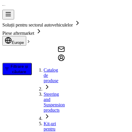
Soluții pentru sectorul autovehiculelor
Piese aftermarket
Europe
Filtrare și
Catalog
căutare
de
produse
Steering
and
Suspension
products
Kit-uri
pentru