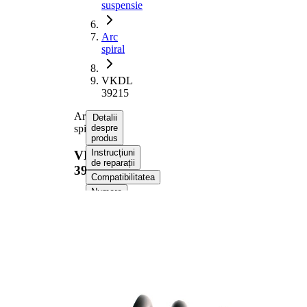
suspensie
Arc
spiral
VKDL
39215
Arc
Detalii
spiral
despre
produs
Instrucțiuni
VKDL
de reparații
39215
Compatibilitatea
Numere
OE
Informații despre
produs
Proprietate
Valoare
Partea de
puntea
montare
spate
Lungime
360 mm