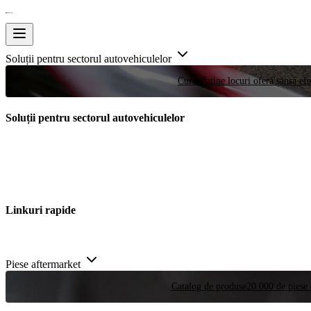
Soluții pentru sectorul autovehiculelor
Curse
Puține locuri oferă șansa efe
Soluții pentru sectorul autovehiculelor
Linkuri rapide
Piese aftermarket
Catalog de produse
20.000 de piese 