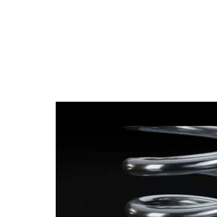
Diametru
12,00
sârmă
mm