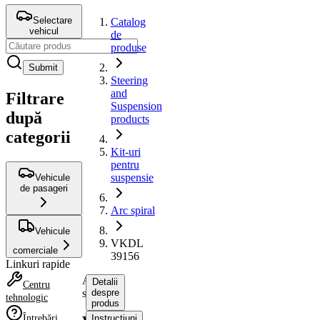
Selectare
Catalog
vehicul
de
produse
Submit
Steering
and
Filtrare
Suspension
după
products
categorii
Kit-uri
pentru
suspensie
Vehicule
de pasageri
Arc spiral
Vehicule
VKDL
comerciale
39156
Linkuri rapide
Arc
Detalii
Centru
spiral
despre
tehnologic
produs
Întrebări
Instrucțiuni