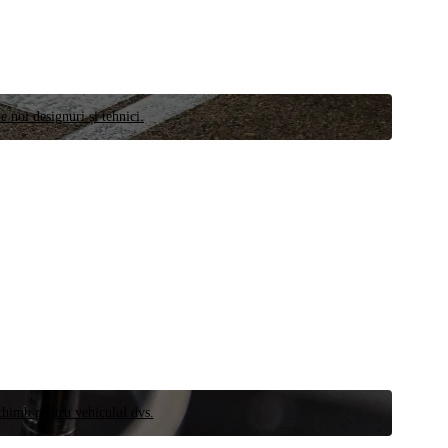
e noi designuri și tehnici.
schimb pentru vehiculul dvs.