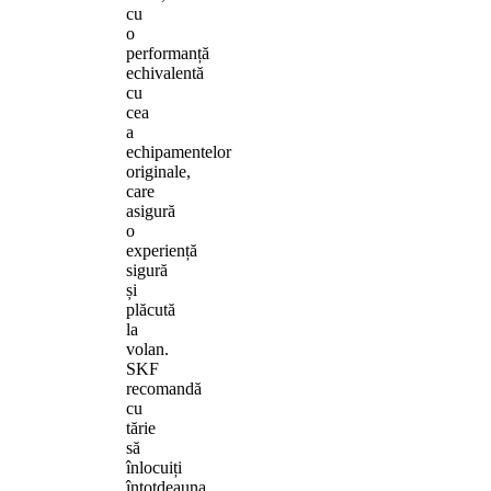
cu
o
performanță
echivalentă
cu
cea
a
echipamentelor
originale,
care
asigură
o
experiență
sigură
și
plăcută
la
volan.
SKF
recomandă
cu
tărie
să
înlocuiți
întotdeauna