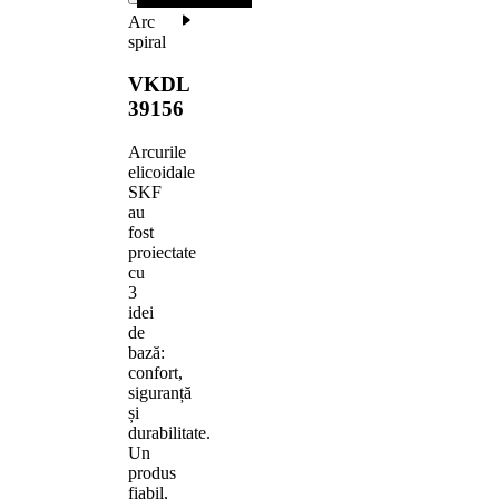
Arc
spiral
VKDL
39156
Arcurile
elicoidale
SKF
au
fost
proiectate
cu
3
idei
de
bază:
confort,
siguranță
și
durabilitate.
Un
produs
fiabil,