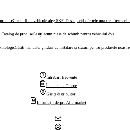
produse
Creatorii de vehicule aleg SKF. Descoperiți ofertele noastre aftermarke
Catalog de produse
Găsiți acum piese de schimb pentru vehiculul dvs.
ehnologic
Găsiți manuale, ghiduri de instalare și sfaturi pentru produsele noastre
Întrebări frecvente
Înainte de a începe
Găsiți distribuitori
Informații despre Aftermarket