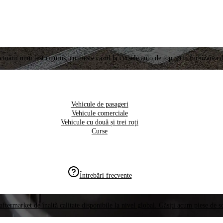
ctuării unui test riguros, cu meste cazul la cursele auto de top, prin furnizarea d
Vehicule de pasageri
Vehicule comerciale
Vehicule cu două și trei roți
Curse
Întrebări frecvente
aftermarket de înaltă calitate disponibile la nivel global. Găsiți acum piese de 