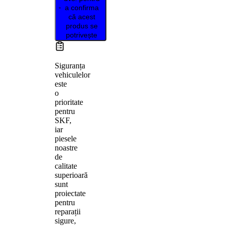
a confirma
că acest
produs se
potrivește
Siguranța
vehiculelor
este
o
prioritate
pentru
SKF,
iar
piesele
noastre
de
calitate
superioară
sunt
proiectate
pentru
reparații
sigure,