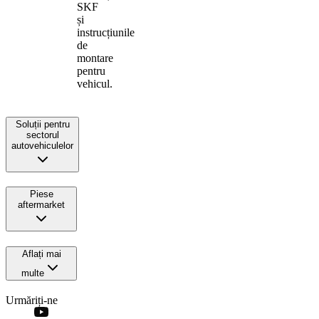
SKF
și
instrucțiunile
de
montare
pentru
vehicul.
Soluții pentru
sectorul
autovehiculelor
Piese
aftermarket
Aflați mai
multe
Urmăriți-ne