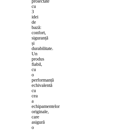
proiectate
cu
3
idei
de
bază:
confort,
siguranță
și
durabilitate.
Un
produs
fiabil,
cu
o
performanță
echivalentă
cu
cea
a
echipamentelor
originale,
care
asigură
o