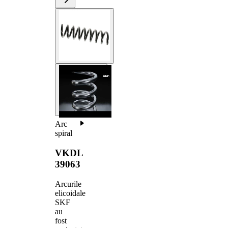
Arc
spiral
VKDL
39063
Arcurile
elicoidale
SKF
au
fost