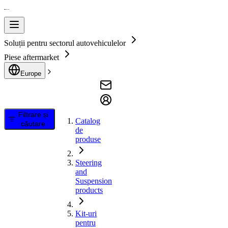
Soluții pentru sectorul autovehiculelor
Piese aftermarket
Europe
Filtrare și
Catalog
căutare
de
produse
Steering
and
Suspension
products
Kit-uri
pentru