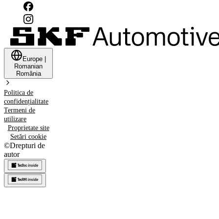
Europe
|
Romanian
România
Politica de
confidențialitate
Termeni de
utilizare
Proprietate site
Setări cookie
©
Drepturi de
autor