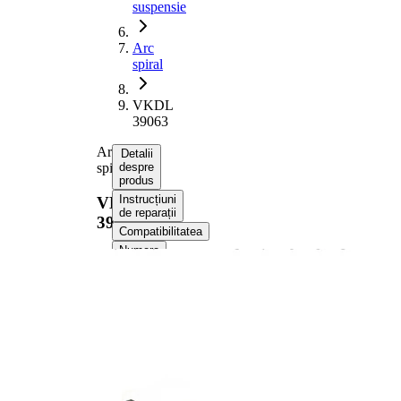
suspensie
Arc
spiral
VKDL
39063
Arc
Detalii
spiral
despre
produs
Instrucțiuni
VKDL
de reparații
39063
Compatibilitatea
Numere
OE
Informații despre produs
Proprietate
Valoare
Partea de
punte
montare
fata
Lungime
395 mm