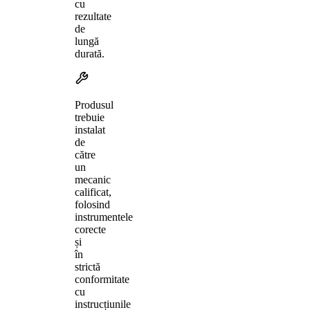
cu
rezultate
de
lungă
durată.
Produsul
trebuie
instalat
de
către
un
mecanic
calificat,
folosind
instrumentele
corecte
și
în
strictă
conformitate
cu
instrucțiunile