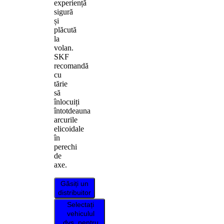
experiență
sigură
și
plăcută
la
volan.
SKF
recomandă
cu
tărie
să
înlocuiți
întotdeauna
arcurile
elicoidale
în
perechi
de
axe.
Găsiți un
distribuitor
Selectați
vehiculul
dvs. pentru