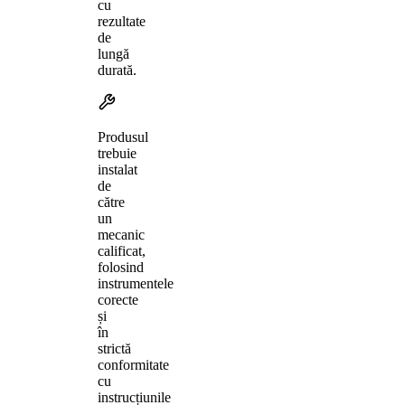
cu
rezultate
de
lungă
durată.
Produsul
trebuie
instalat
de
către
un
mecanic
calificat,
folosind
instrumentele
corecte
și
în
strictă
conformitate
cu
instrucțiunile