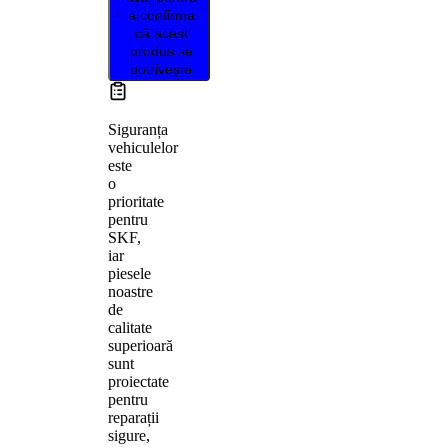
a confirma
că acest
produs se
potrivește
Siguranța
vehiculelor
este
o
prioritate
pentru
SKF,
iar
piesele
noastre
de
calitate
superioară
sunt
proiectate
pentru
reparații
sigure,