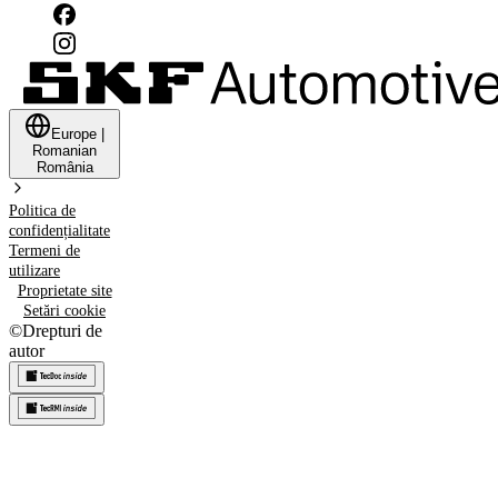
Europe
|
Romanian
România
Politica de
confidențialitate
Termeni de
utilizare
Proprietate site
Setări cookie
©
Drepturi de
autor