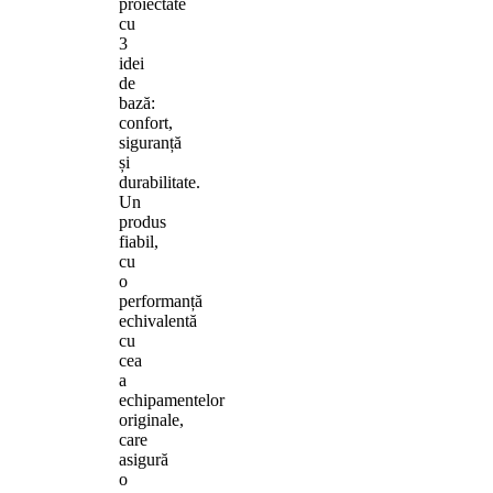
proiectate
cu
3
idei
de
bază:
confort,
siguranță
și
durabilitate.
Un
produs
fiabil,
cu
o
performanță
echivalentă
cu
cea
a
echipamentelor
originale,
care
asigură
o