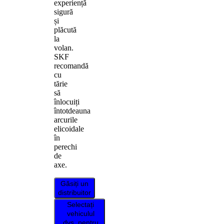
experiență
sigură
și
plăcută
la
volan.
SKF
recomandă
cu
tărie
să
înlocuiți
întotdeauna
arcurile
elicoidale
în
perechi
de
axe.
Găsiți un
distribuitor
Selectați
vehiculul
dvs. pentru