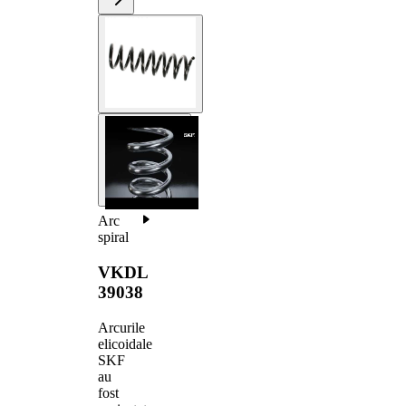
Arc
spiral
VKDL
39038
Arcurile
elicoidale
SKF
au
fost