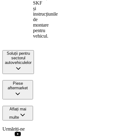
SKF
și
instrucțiunile
de
montare
pentru
vehicul.
Soluții pentru
sectorul
autovehiculelor
Piese
aftermarket
Aflați mai
multe
Urmăriți-ne