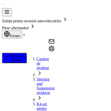
Soluții pentru sectorul autovehiculelor
Piese aftermarket
Europe
Filtrare și
Catalog
căutare
de
produse
Steering
and
Suspension
products
Kit-uri
pentru