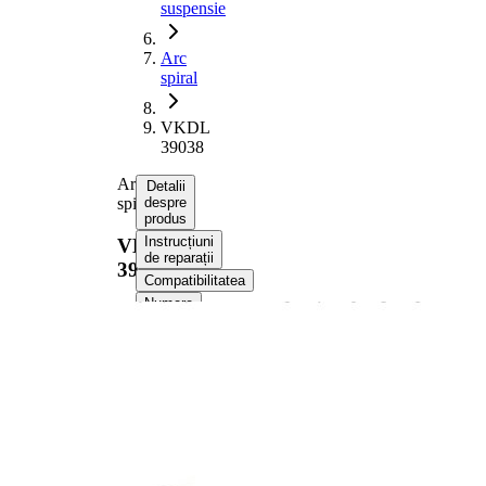
suspensie
Arc
spiral
VKDL
39038
Arc
Detalii
spiral
despre
produs
Instrucțiuni
VKDL
de reparații
39038
Compatibilitatea
Numere
OE
Informații despre produs
Proprietate
Valoare
Partea de
punte
montare
fata
Lungime
367 mm