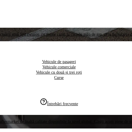
ctuării unui test riguros, cu meste cazul la cursele auto de top, prin furnizarea d
Vehicule de pasageri
Vehicule comerciale
Vehicule cu două și trei roți
Curse
Întrebări frecvente
aftermarket de înaltă calitate disponibile la nivel global. Găsiți acum piese de 