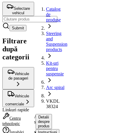
Selectare
Catalog
vehicul
de
produse
Submit
Steering
and
Filtrare
Suspension
după
products
categorii
Kit-uri
pentru
suspensie
Vehicule
de pasageri
Arc spiral
Vehicule
VKDL
comerciale
38324
Linkuri rapide
Arc
Detalii
Centru
spiral
despre
tehnologic
produs
Întrebări
Instrucțiuni