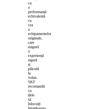
cu
o
performanță
echivalentă
cu
cea
a
echipamentelor
originale,
care
asigură
o
experiență
sigură
și
plăcută
la
volan.
SKF
recomandă
cu
tărie
să
înlocuiți
întotdeauna