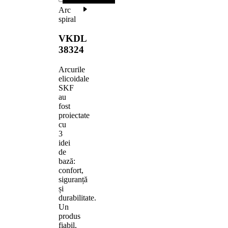
Arc
spiral
VKDL
38324
Arcurile
elicoidale
SKF
au
fost
proiectate
cu
3
idei
de
bază:
confort,
siguranță
și
durabilitate.
Un
produs
fiabil,