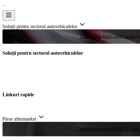
Soluții pentru sectorul autovehiculelor
Curse
Puține locuri oferă șansa efe
Soluții pentru sectorul autovehiculelor
Linkuri rapide
Piese aftermarket
Catalog de produse
20.000 de piese 