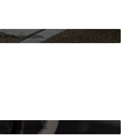
e noi designuri și tehnici.
schimb pentru vehiculul dvs.