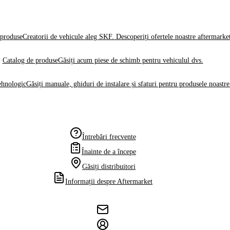
produse
Creatorii de vehicule aleg SKF. Descoperiți ofertele noastre aftermarke
Catalog de produse
Găsiți acum piese de schimb pentru vehiculul dvs.
ehnologic
Găsiți manuale, ghiduri de instalare și sfaturi pentru produsele noastre
Întrebări frecvente
Înainte de a începe
Găsiți distribuitori
Informații despre Aftermarket