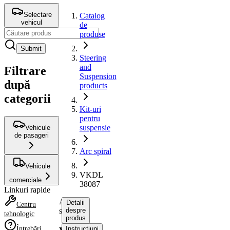
Selectare
Catalog
vehicul
de
produse
Submit
Steering
and
Filtrare
Suspension
după
products
categorii
Kit-uri
pentru
suspensie
Vehicule
de pasageri
Arc spiral
Vehicule
VKDL
comerciale
38087
Linkuri rapide
Arc
Detalii
Centru
spiral
despre
tehnologic
produs
Întrebări
Instrucțiuni