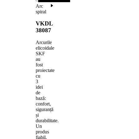
Arc
spiral
VKDL
38087
Arcurile
elicoidale
SKF
au
fost
proiectate
cu
3
idei
de
bază:
confort,
siguranță
și
durabilitate.
Un
produs
fiabil,