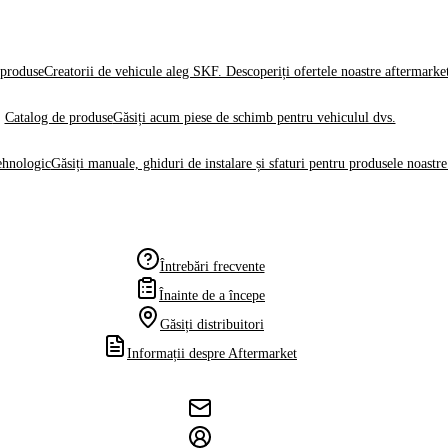
produse
Creatorii de vehicule aleg SKF. Descoperiți ofertele noastre aftermarke
Catalog de produse
Găsiți acum piese de schimb pentru vehiculul dvs.
ehnologic
Găsiți manuale, ghiduri de instalare și sfaturi pentru produsele noastre
Întrebări frecvente
Înainte de a începe
Găsiți distribuitori
Informații despre Aftermarket