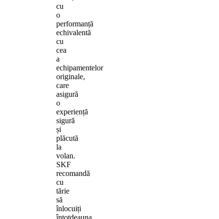
cu
o
performanță
echivalentă
cu
cea
a
echipamentelor
originale,
care
asigură
o
experiență
sigură
și
plăcută
la
volan.
SKF
recomandă
cu
tărie
să
înlocuiți
întotdeauna