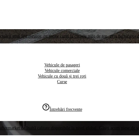
ctuării unui test riguros, cu meste cazul la cursele auto de top, prin furnizarea d
Vehicule de pasageri
Vehicule comerciale
Vehicule cu două și trei roți
Curse
Întrebări frecvente
aftermarket de înaltă calitate disponibile la nivel global. Găsiți acum piese de 