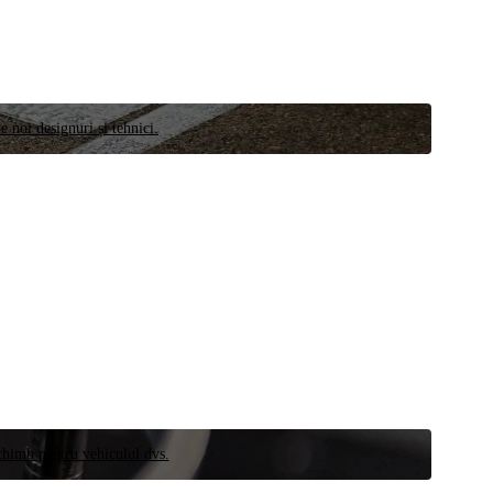
e noi designuri și tehnici.
schimb pentru vehiculul dvs.