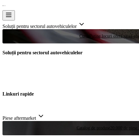
Soluții pentru sectorul autovehiculelor
Curse
Puține locuri oferă șansa efe
Soluții pentru sectorul autovehiculelor
Linkuri rapide
Piese aftermarket
Catalog de produse
20.000 de piese 