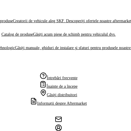
produse
Creatorii de vehicule aleg SKF. Descoperiți ofertele noastre aftermarke
Catalog de produse
Găsiți acum piese de schimb pentru vehiculul dvs.
ehnologic
Găsiți manuale, ghiduri de instalare și sfaturi pentru produsele noastre
Întrebări frecvente
Înainte de a începe
Găsiți distribuitori
Informații despre Aftermarket