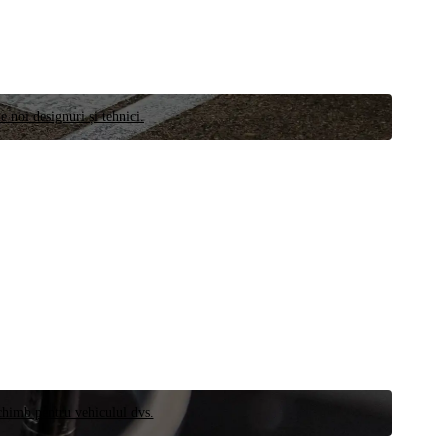
e noi designuri și tehnici.
schimb pentru vehiculul dvs.