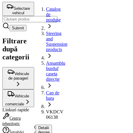
Selectare
Catalog
vehicul
de
produse
Submit
Steering
and
Filtrare
Suspension
după
products
categorii
Ansamblu
burduf
caseta
Vehicule
de pasageri
direcție
Cap de
Vehicule
bara
comerciale
Linkuri rapide
VKDCV
06138
Centru
tehnologic
Cap
Detalii
Întrebări
de
despre