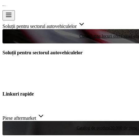
Soluții pentru sectorul autovehiculelor
Curse
Puține locuri oferă șansa efe
Soluții pentru sectorul autovehiculelor
Linkuri rapide
Piese aftermarket
Catalog de produse
20.000 de piese 