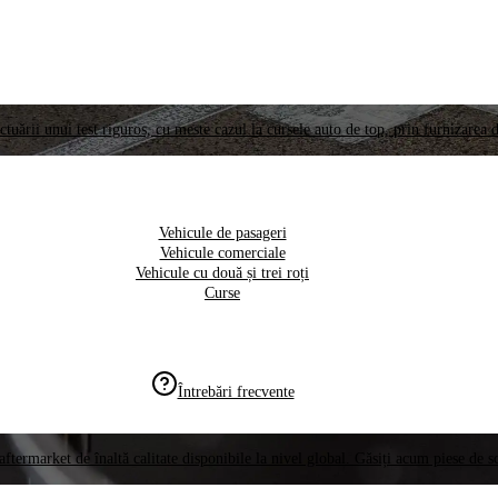
ctuării unui test riguros, cu meste cazul la cursele auto de top, prin furnizarea d
Vehicule de pasageri
Vehicule comerciale
Vehicule cu două și trei roți
Curse
Întrebări frecvente
aftermarket de înaltă calitate disponibile la nivel global. Găsiți acum piese de 