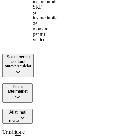
instrucțiunile
SKF
și
instrucțiunile
de
montare
pentru
vehicul.
Soluții pentru
sectorul
autovehiculelor
Piese
aftermarket
Aflați mai
multe
Urmăriți-ne