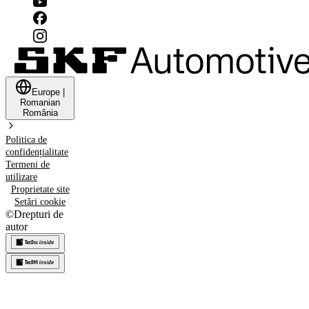
Europe
|
Romanian
România
Politica de
confidențialitate
Termeni de
utilizare
Proprietate site
Setări cookie
©
Drepturi de
autor