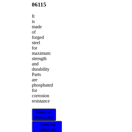
06115
It
is
made
of
forged
steel
for
maximum
strength
and
durability
Parts
are
phosphated
for
corrosion
resistance
Găsiți un
distribuitor
Selectați
vehiculul