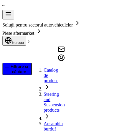
Soluții pentru sectorul autovehiculelor
Piese aftermarket
Europe
Filtrare și
Catalog
căutare
de
produse
Steering
and
Suspension
products
Ansamblu
burduf