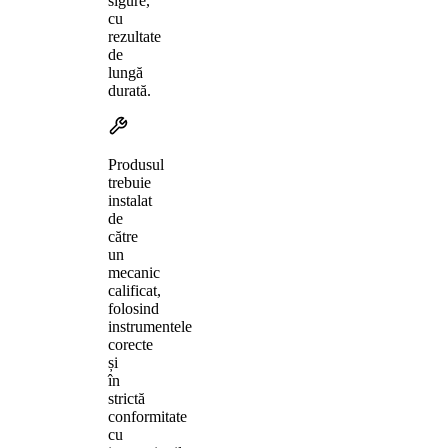
sigure,
cu
rezultate
de
lungă
durată.
Produsul
trebuie
instalat
de
către
un
mecanic
calificat,
folosind
instrumentele
corecte
și
în
strictă
conformitate
cu