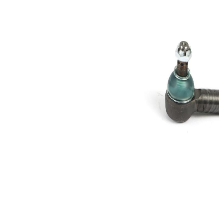
Dimensiune
M30x1.5
filet 2
Dimensiune
22,2 mm
con 1