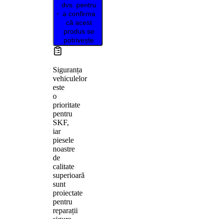
dvs. pentru
a confirma
că acest
produs se
potrivește
Siguranța
vehiculelor
este
o
prioritate
pentru
SKF,
iar
piesele
noastre
de
calitate
superioară
sunt
proiectate
pentru
reparații