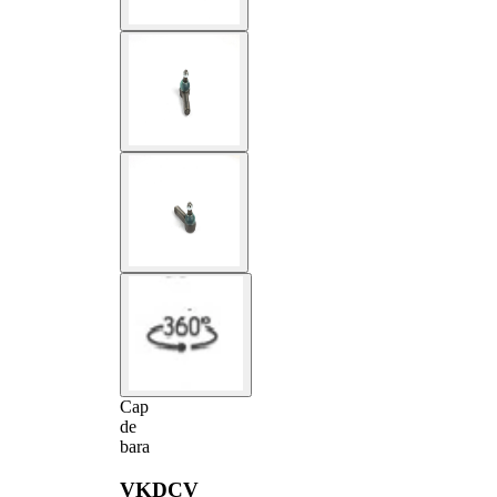
Cap
de
bara
VKDCV