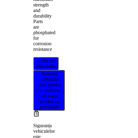
strength
and
durability
Parts
are
phosphated
for
corrosion
resistance
Găsiți un
distribuitor
Selectați
vehiculul
dvs. pentru
a confirma
că acest
produs se
potrivește
Siguranța
vehiculelor
este