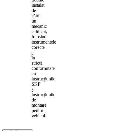
instalat
de
către
un
mecanic
calificat,
folosind
instrumentele
corecte
și
în
strictă
conformitate
cu
instrucțiunile
SKF
și
instrucțiunile
de
montare
pentru
vehicul.