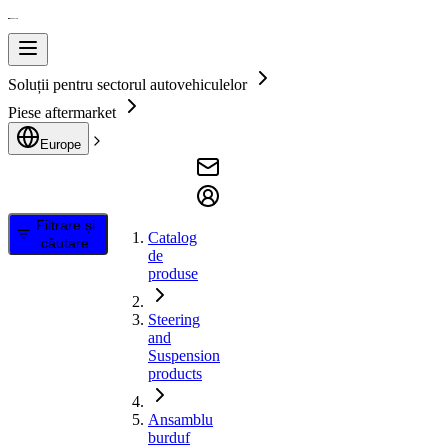
Soluții pentru sectorul autovehiculelor
Piese aftermarket
Europe
Filtrare și
Catalog
căutare
de
produse
Steering
and
Suspension
products
Ansamblu
burduf