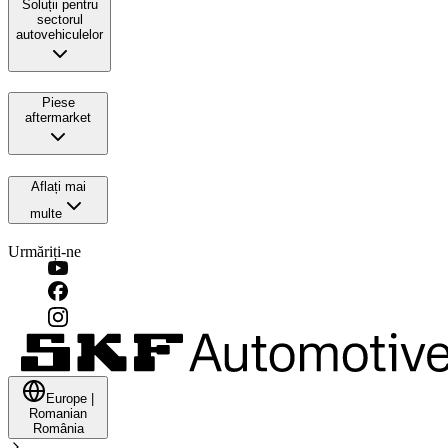
Soluții pentru
sectorul
autovehiculelor
Piese
aftermarket
Aflați mai
multe
Urmăriți-ne
Europe
|
Romanian
România