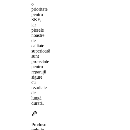
o
prioritate
pentru
SKF,
iar
piesele
noastre
de
calitate
superioară
sunt
proiectate
pentru
reparații
sigure,
cu
rezultate
de
lungă
durată.
Produsul
trebuie