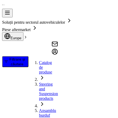
Soluții pentru sectorul autovehiculelor
Piese aftermarket
Europe
Filtrare și
Catalog
căutare
de
produse
Steering
and
Suspension
products
Ansamblu
burduf