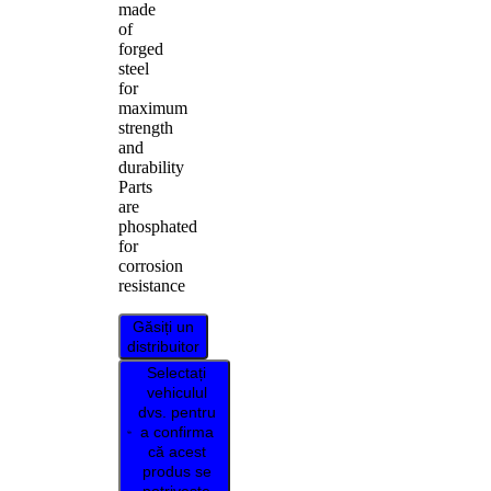
made
of
forged
steel
for
maximum
strength
and
durability
Parts
are
phosphated
for
corrosion
resistance
Găsiți un
distribuitor
Selectați
vehiculul
dvs. pentru
a confirma
că acest
produs se
potrivește