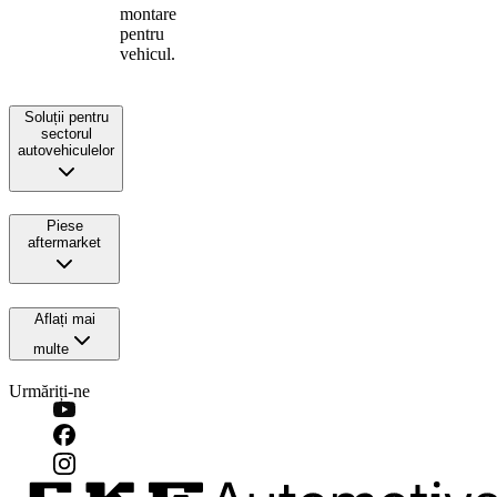
montare
pentru
vehicul.
Soluții pentru
sectorul
autovehiculelor
Piese
aftermarket
Aflați mai
multe
Urmăriți-ne