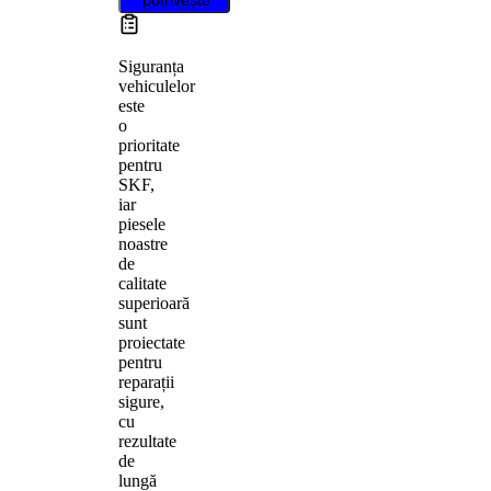
Siguranța
vehiculelor
este
o
prioritate
pentru
SKF,
iar
piesele
noastre
de
calitate
superioară
sunt
proiectate
pentru
reparații
sigure,
cu
rezultate
de
lungă