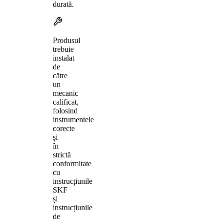
durată.
Produsul
trebuie
instalat
de
către
un
mecanic
calificat,
folosind
instrumentele
corecte
și
în
strictă
conformitate
cu
instrucțiunile
SKF
și
instrucțiunile
de