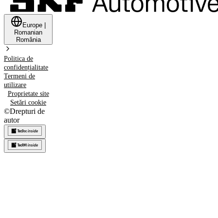
Europe
|
Romanian
România
Politica de
confidențialitate
Termeni de
utilizare
Proprietate site
Setări cookie
©
Drepturi de
autor