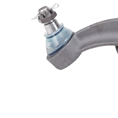
exterior
LHT
mm
Dimensiune
29 mm
con 1
Dimensiune
24 mm
con 2