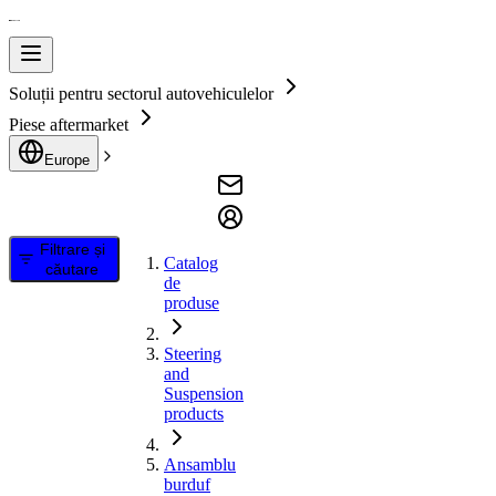
Soluții pentru sectorul autovehiculelor
Piese aftermarket
Europe
Filtrare și
Catalog
căutare
de
produse
Steering
and
Suspension
products
Ansamblu
burduf