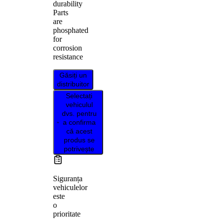
durability
Parts
are
phosphated
for
corrosion
resistance
Găsiți un
distribuitor
Selectați
vehiculul
dvs. pentru
a confirma
că acest
produs se
potrivește
Siguranța
vehiculelor
este
o
prioritate