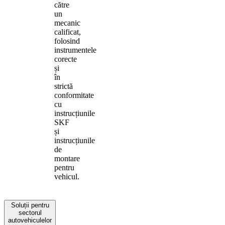
către
un
mecanic
calificat,
folosind
instrumentele
corecte
și
în
strictă
conformitate
cu
instrucțiunile
SKF
și
instrucțiunile
de
montare
pentru
vehicul.
Soluții pentru
sectorul
autovehiculelor