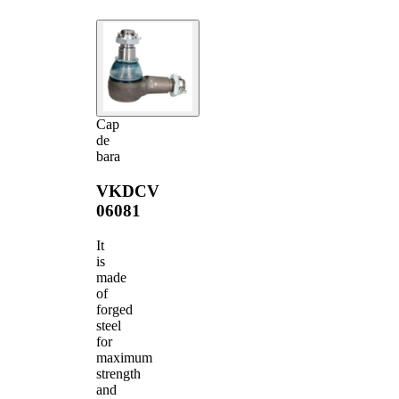
Cap
de
bara
VKDCV
06081
It
is
made
of
forged
steel
for
maximum
strength
and