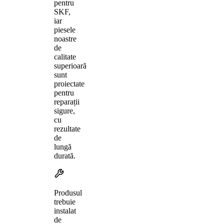
pentru
SKF,
iar
piesele
noastre
de
calitate
superioară
sunt
proiectate
pentru
reparații
sigure,
cu
rezultate
de
lungă
durată.
Produsul
trebuie
instalat
de