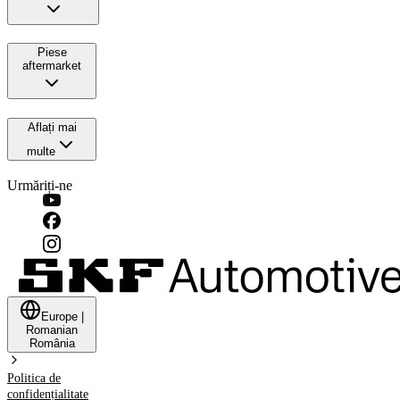
Piese
aftermarket
Aflați mai
multe
Urmăriți-ne
Europe
|
Romanian
România
Politica de
confidențialitate