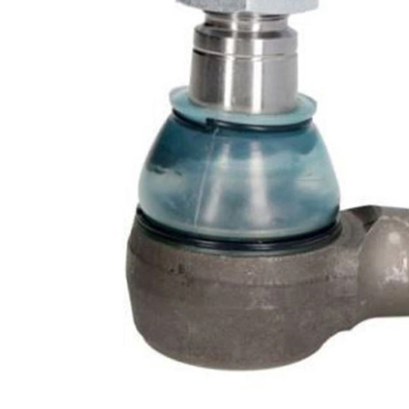
exterior
RHT
mm
Dimensiune
27 mm
con 1
Dimensiune
30 mm
con 2