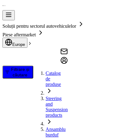
Soluții pentru sectorul autovehiculelor
Piese aftermarket
Europe
Filtrare și
Catalog
căutare
de
produse
Steering
and
Suspension
products
Ansamblu
burduf