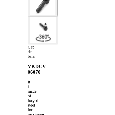
Cap
de
bara
VKDCV
06070
It
is
made
of
forged
steel
for
maximum