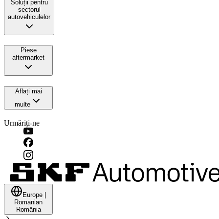
Soluții pentru
sectorul
autovehiculelor
Piese
aftermarket
Aflați mai
multe
Urmăriți-ne
Europe
|
Romanian
România