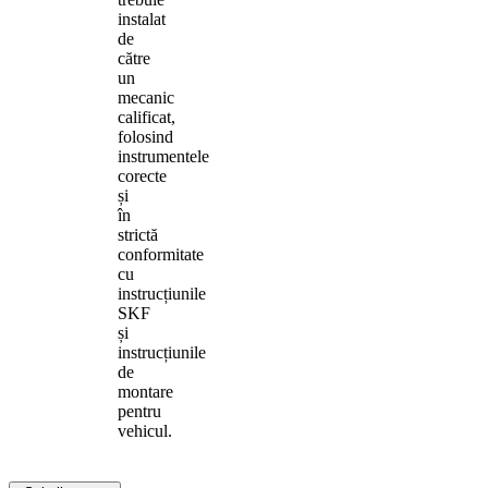
instalat
de
către
un
mecanic
calificat,
folosind
instrumentele
corecte
și
în
strictă
conformitate
cu
instrucțiunile
SKF
și
instrucțiunile
de
montare
pentru
vehicul.