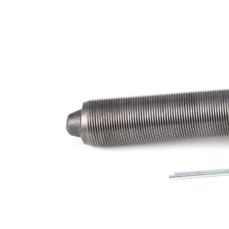
exterior
RHT
mm
Dimensiune
24 mm
con 1
Dimensiune
26 mm
con 2