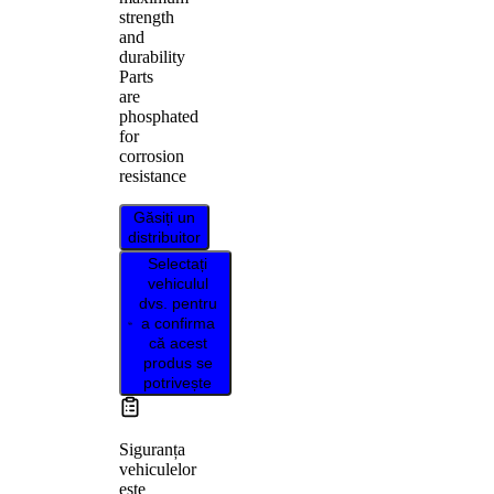
strength
and
durability
Parts
are
phosphated
for
corrosion
resistance
Găsiți un
distribuitor
Selectați
vehiculul
dvs. pentru
a confirma
că acest
produs se
potrivește
Siguranța
vehiculelor
este