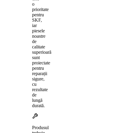
o
prioritate
pentru
SKF,
iar
piesele
noastre
de
calitate
superioară
sunt
proiectate
pentru
reparații
sigure,
cu
rezultate
de
lungă
durată.
Produsul
trebuie