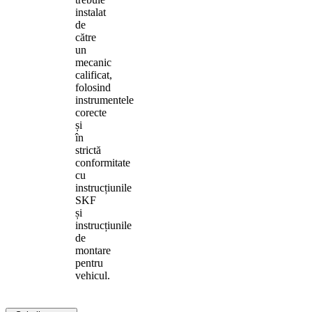
instalat
de
către
un
mecanic
calificat,
folosind
instrumentele
corecte
și
în
strictă
conformitate
cu
instrucțiunile
SKF
și
instrucțiunile
de
montare
pentru
vehicul.