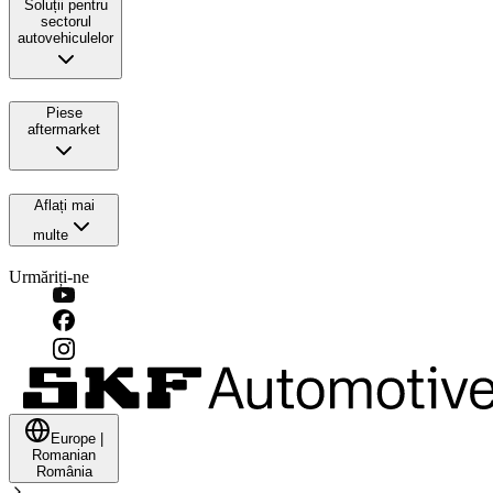
Soluții pentru
sectorul
autovehiculelor
Piese
aftermarket
Aflați mai
multe
Urmăriți-ne
Europe
|
Romanian
România