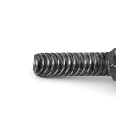
exterior
RHT
mm
Dimensiune
27 mm
con 1
Dimensiune
30 mm
con 2