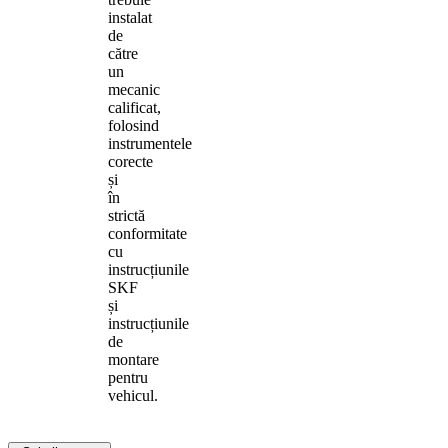
instalat
de
către
un
mecanic
calificat,
folosind
instrumentele
corecte
și
în
strictă
conformitate
cu
instrucțiunile
SKF
și
instrucțiunile
de
montare
pentru
vehicul.