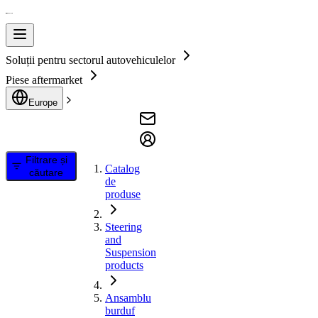
Soluții pentru sectorul autovehiculelor
Piese aftermarket
Europe
Filtrare și
Catalog
căutare
de
produse
Steering
and
Suspension
products
Ansamblu
burduf