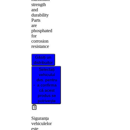
strength
and
durability
Parts
are
phosphated
for
corrosion
resistance
Găsiți un
distribuitor
Selectați
vehiculul
dvs. pentru
a confirma
că acest
produs se
potrivește
Siguranța
vehiculelor
este