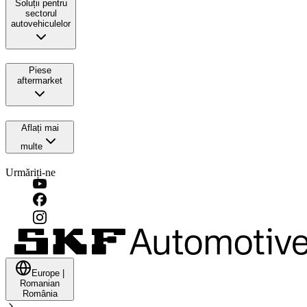
Soluții pentru
sectorul
autovehiculelor
Piese
aftermarket
Aflați mai
multe
Urmăriți-ne
Europe
|
Romanian
România