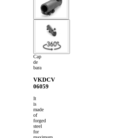
Cap
de
bara
VKDCV
06059
It
is
made
of
forged
steel
for
maximum