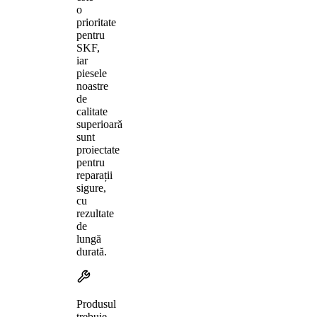
o
prioritate
pentru
SKF,
iar
piesele
noastre
de
calitate
superioară
sunt
proiectate
pentru
reparații
sigure,
cu
rezultate
de
lungă
durată.
Produsul
trebuie