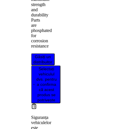
strength
and
durability
Parts
are
phosphated
for
corrosion
resistance
Găsiți un
distribuitor
Selectați
vehiculul
dvs. pentru
a confirma
că acest
produs se
potrivește
Siguranța
vehiculelor
este