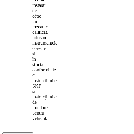
instalat
de
către
un
mecanic
calificat,
folosind
instrumentele
corecte
și
în
strictă
conformitate
cu
instrucțiunile
SKF
și
instrucțiunile
de
montare
pentru
vehicul.