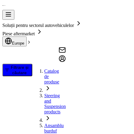
Soluții pentru sectorul autovehiculelor
Piese aftermarket
Europe
Filtrare și
Catalog
căutare
de
produse
Steering
and
Suspension
products
Ansamblu
burduf