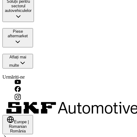
Soluții pentru
sectorul
autovehiculelor
Piese
aftermarket
Aflați mai
multe
Urmăriți-ne
Europe
|
Romanian
România