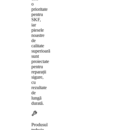
o
prioritate
pentru
SKF,
iar
piesele
noastre
de
calitate
superioară
sunt
proiectate
pentru
reparații
sigure,
cu
rezultate
de
lungă
durată.
Produsul
trebuie