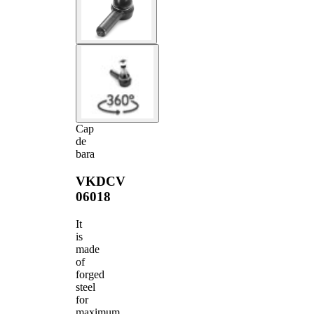
Cap
de
bara
VKDCV
06018
It
is
made
of
forged
steel
for
maximum