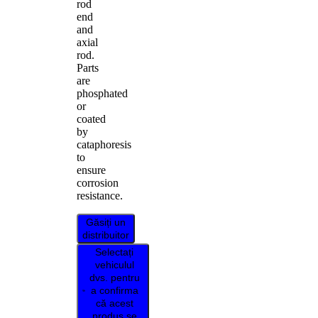
rod
end
and
axial
rod.
Parts
are
phosphated
or
coated
by
cataphoresis
to
ensure
corrosion
resistance.
Găsiți un
distribuitor
Selectați
vehiculul
dvs. pentru
a confirma
că acest
produs se