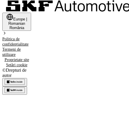
Europe
|
Romanian
România
Politica de
confidențialitate
Termeni de
utilizare
Proprietate site
Setări cookie
©
Drepturi de
autor