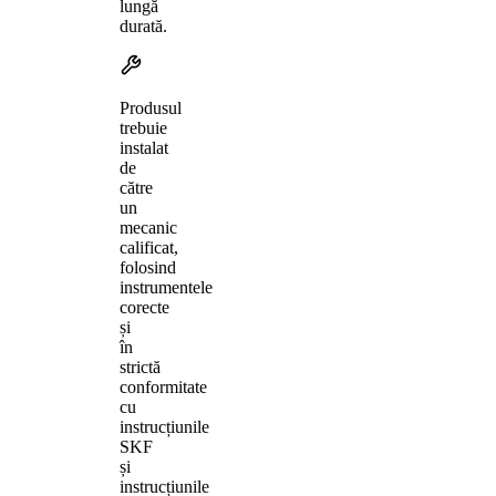
lungă
durată.
Produsul
trebuie
instalat
de
către
un
mecanic
calificat,
folosind
instrumentele
corecte
și
în
strictă
conformitate
cu
instrucțiunile
SKF
și
instrucțiunile