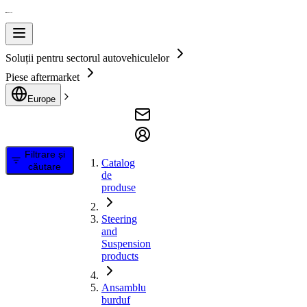
Soluții pentru sectorul autovehiculelor
Piese aftermarket
Europe
Filtrare și
Catalog
căutare
de
produse
Steering
and
Suspension
products
Ansamblu
burduf