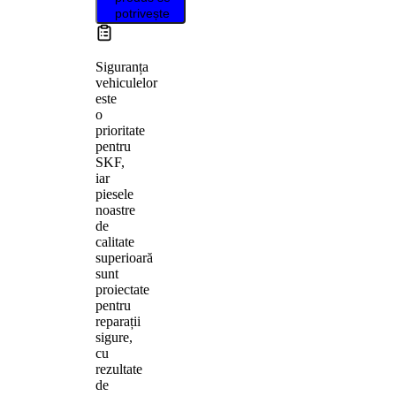
potrivește
Siguranța
vehiculelor
este
o
prioritate
pentru
SKF,
iar
piesele
noastre
de
calitate
superioară
sunt
proiectate
pentru
reparații
sigure,
cu
rezultate
de