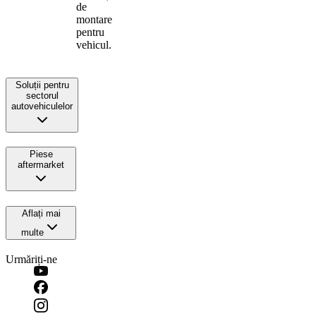
de
montare
pentru
vehicul.
Soluții pentru
sectorul
autovehiculelor
Piese
aftermarket
Aflați mai
multe
Urmăriți-ne