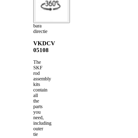
bara
directie
VKDCV
05108
The
SKF
rod
assembly
kits
contain
all
the
parts
you
need,
including
outer
tie