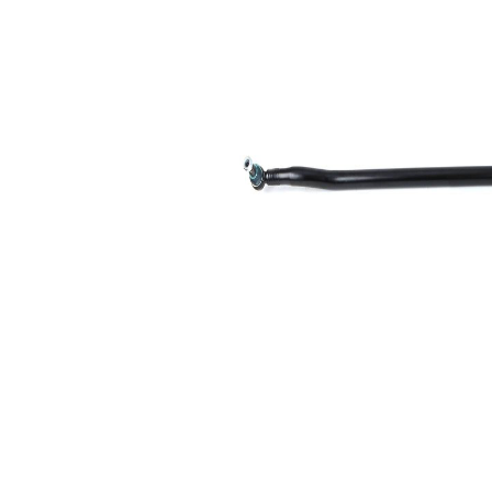
Lungime
mm
pt.
diametrul
50 mm
cablului
Dimensiune
30,2
con 1
mm
Dimensiune
30,2
con 2
mm