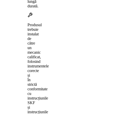
lungă
durată.
Produsul
trebuie
instalat
de
către
un
mecanic
calificat,
folosind
instrumentele
corecte
și
în
strictă
conformitate
cu
instrucțiunile
SKF
și
instrucțiunile