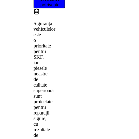
potrivește
Siguranța
vehiculelor
este
o
prioritate
pentru
SKF,
iar
piesele
noastre
de
calitate
superioară
sunt
proiectate
pentru
reparații
sigure,
cu
rezultate
de