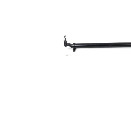
pt.
diametrul
42 mm
cablului
Dimensiune
22,2
con 1
mm
Dimensiune
22,2
con 2
mm