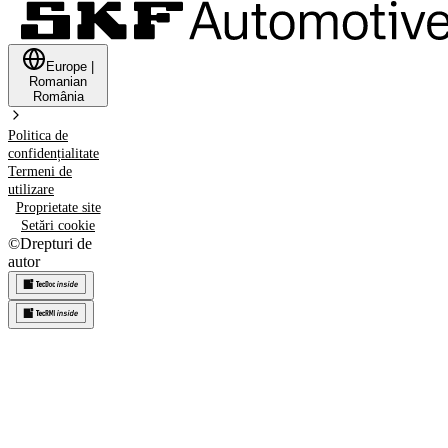
Europe
|
Romanian
România
Politica de
confidențialitate
Termeni de
utilizare
Proprietate site
Setări cookie
©
Drepturi de
autor