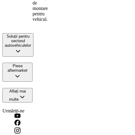
de
montare
pentru
vehicul.
Soluții pentru
sectorul
autovehiculelor
Piese
aftermarket
Aflați mai
multe
Urmăriți-ne