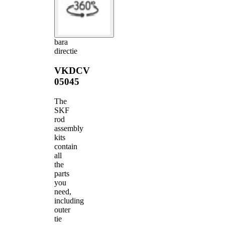
bara
directie
VKDCV
05045
The
SKF
rod
assembly
kits
contain
all
the
parts
you
need,
including
outer
tie