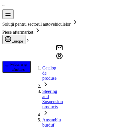
Soluții pentru sectorul autovehiculelor
Piese aftermarket
Europe
Filtrare și
Catalog
căutare
de
produse
Steering
and
Suspension
products
Ansamblu
burduf