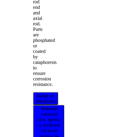
rod
end
and
axial
rod.
Parts
are
phosphated
or
coated
by
cataphoresis
to
ensure
corrosion
resistance.
Găsiți un
distribuitor
Selectați
vehiculul
dvs. pentru
a confirma
că acest
produs se