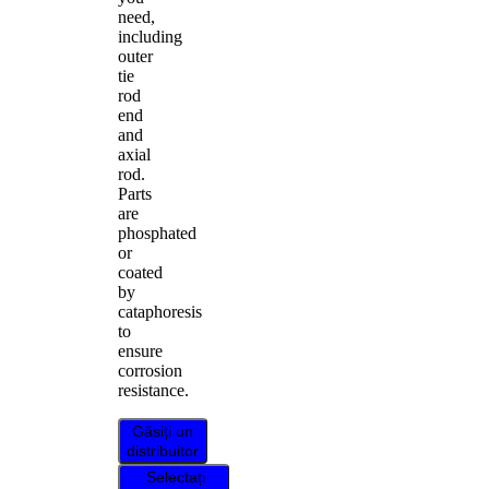
need,
including
outer
tie
rod
end
and
axial
rod.
Parts
are
phosphated
or
coated
by
cataphoresis
to
ensure
corrosion
resistance.
Găsiți un
distribuitor
Selectați