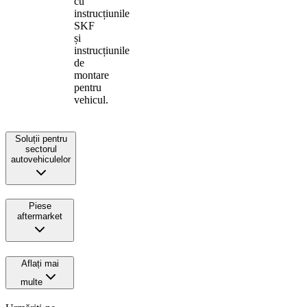
cu
instrucțiunile
SKF
și
instrucțiunile
de
montare
pentru
vehicul.
Soluții pentru
sectorul
autovehiculelor
Piese
aftermarket
Aflați mai
multe