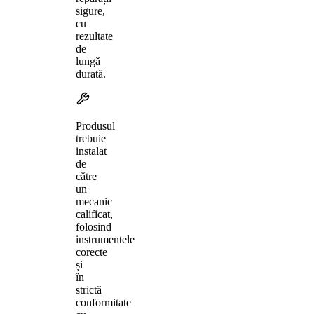
sigure,
cu
rezultate
de
lungă
durată.
Produsul
trebuie
instalat
de
către
un
mecanic
calificat,
folosind
instrumentele
corecte
și
în
strictă
conformitate