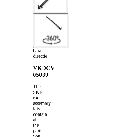
bara
directie
VKDCV
05039
The
SKF
rod
assembly
kits
contain
all
the
parts
you