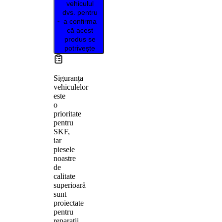
vehiculul
dvs. pentru
a confirma
că acest
produs se
potrivește
Siguranța
vehiculelor
este
o
prioritate
pentru
SKF,
iar
piesele
noastre
de
calitate
superioară
sunt
proiectate
pentru
reparații