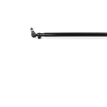
50 mm
orificiului
Dimensiune
29 mm
con 1
Dimensiune
32 mm
con 2