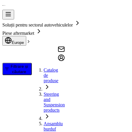
Soluții pentru sectorul autovehiculelor
Piese aftermarket
Europe
Filtrare și
Catalog
căutare
de
produse
Steering
and
Suspension
products
Ansamblu
burduf