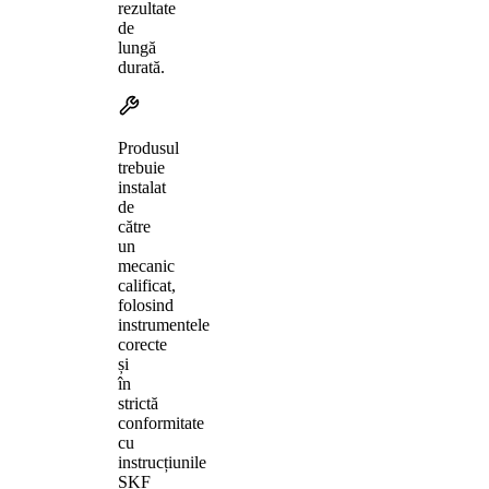
rezultate
de
lungă
durată.
Produsul
trebuie
instalat
de
către
un
mecanic
calificat,
folosind
instrumentele
corecte
și
în
strictă
conformitate
cu
instrucțiunile
SKF