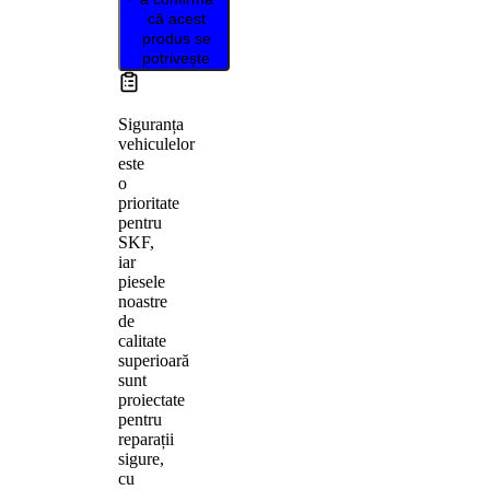
că acest
produs se
potrivește
Siguranța
vehiculelor
este
o
prioritate
pentru
SKF,
iar
piesele
noastre
de
calitate
superioară
sunt
proiectate
pentru
reparații
sigure,
cu