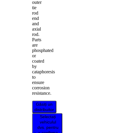
outer
tie
rod
end
and
axial
rod.
Parts
are
phosphated
or
coated
by
cataphoresis
to
ensure
corrosion
resistance.
Găsiți un
distribuitor
Selectați
vehiculul
dvs. pentru
a confirma