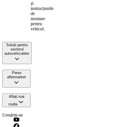
și
instrucțiunile
de
montare
pentru
vehicul.
Soluții pentru
sectorul
autovehiculelor
Piese
aftermarket
Aflați mai
multe
Urmăriți-ne