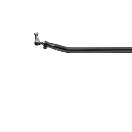
62 mm
orificiului
Dimensiune
29 mm
con 1
Dimensiune
32 mm
con 2