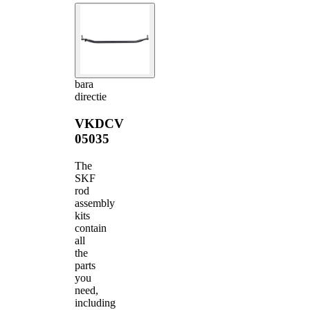
bara
directie
VKDCV
05035
The
SKF
rod
assembly
kits
contain
all
the
parts
you
need,
including