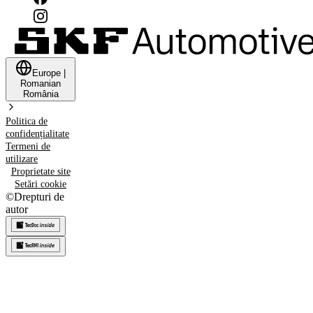
Europe
|
Romanian
România
Politica de
confidențialitate
Termeni de
utilizare
Proprietate site
Setări cookie
©
Drepturi de
autor