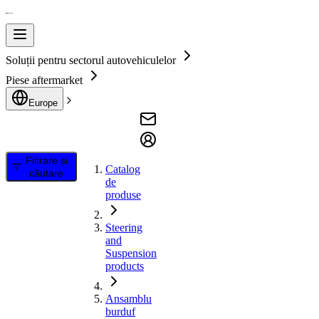
Soluții pentru sectorul autovehiculelor
Piese aftermarket
Europe
Filtrare și
Catalog
căutare
de
produse
Steering
and
Suspension
products
Ansamblu
burduf