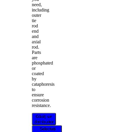
need,
including
outer
tie
rod
end
and
axial
rod.
Parts
are
phosphated
or
coated
by
cataphoresis
to
ensure
corrosion
resistance.
Găsiți un
distribuitor
Selectați