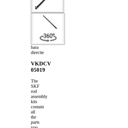
bara
directie
VKDCV
05019
The
SKF
rod
assembly
kits
contain
all
the
parts
you