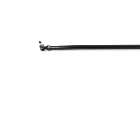
40 mm
orificiului
Dimensiune
23 mm
con 1
Dimensiune
26 mm
con 2