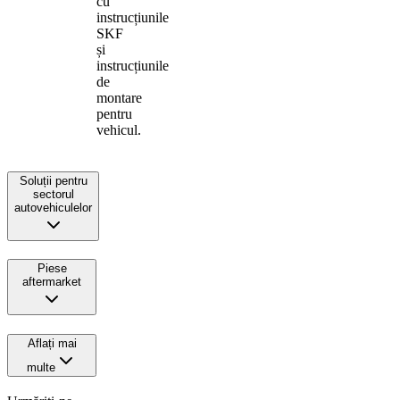
cu
instrucțiunile
SKF
și
instrucțiunile
de
montare
pentru
vehicul.
Soluții pentru
sectorul
autovehiculelor
Piese
aftermarket
Aflați mai
multe