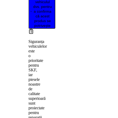
vehiculul
dvs. pentru
a confirma
că acest
produs se
potrivește
Siguranța
vehiculelor
este
o
prioritate
pentru
SKF,
iar
piesele
noastre
de
calitate
superioară
sunt
proiectate
pentru
reparații