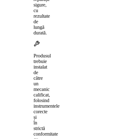
sigure,
cu
rezultate
de
lungă
durată.
Produsul
trebuie
instalat
de
către
un
mecanic
calificat,
folosind
instrumentele
corecte
și
în
strictă
conformitate