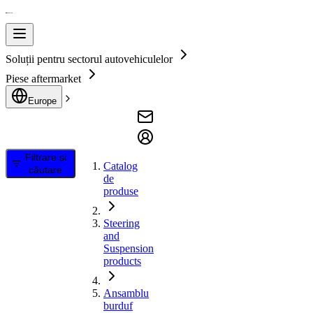
Soluții pentru sectorul autovehiculelor
Piese aftermarket
Europe
Filtrare și
Catalog
căutare
de
produse
Steering
and
Suspension
products
Ansamblu
burduf