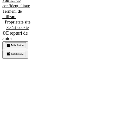
Politica de
confidențialitate
Termeni de
utilizare
Proprietate site
Setări cookie
©
Drepturi de
autor