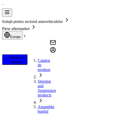
Soluții pentru sectorul autovehiculelor
Piese aftermarket
Europe
Filtrare și
Catalog
căutare
de
produse
Steering
and
Suspension
products
Ansamblu
burduf