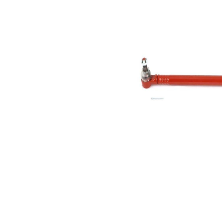
cablului
Dimensiune
20,2
con 1
mm
Dimensiune
20,2
con 2
mm