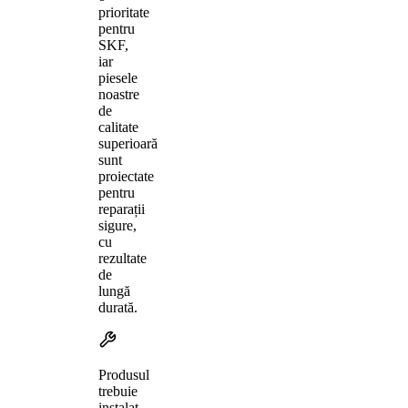
prioritate
pentru
SKF,
iar
piesele
noastre
de
calitate
superioară
sunt
proiectate
pentru
reparații
sigure,
cu
rezultate
de
lungă
durată.
Produsul
trebuie
instalat