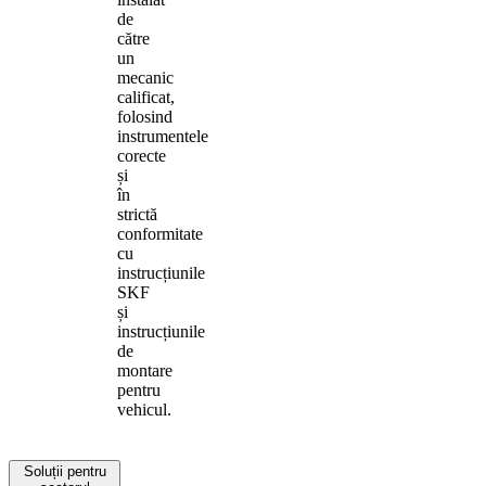
de
către
un
mecanic
calificat,
folosind
instrumentele
corecte
și
în
strictă
conformitate
cu
instrucțiunile
SKF
și
instrucțiunile
de
montare
pentru
vehicul.
Soluții pentru