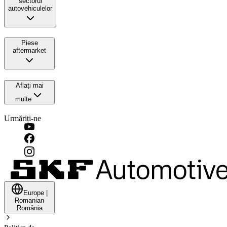
sectorul
autovehiculelor
Piese
aftermarket
Aflați mai
multe
Urmăriți-ne
Europe
|
Romanian
România