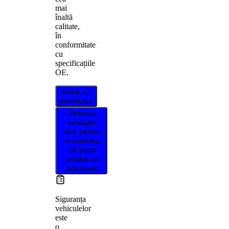
mai
înaltă
calitate,
în
conformitate
cu
specificațiile
OE.
Găsiți un
distribuitor
Selectați
vehiculul
dvs. pentru
a confirma
că acest
produs se
potrivește
Siguranța
vehiculelor
este
o